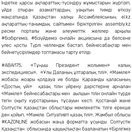
Індетке қарсы ақпараттық-түсіндіру жұмыстарын жүргізіп,
үйде отырған азаматтардың уақытын тиімді өткізу
мақсатында Қазақстан халқы Ассамблеясының el.kz
ақпараттық-танымдық сайтымен біріктірілген assembly.kz
ресми порталы және әлеуметтік желілер арқылы
#бізбіргеміз, #бізүйдеміз онлайн акциясына да белсене
үлес қосты. Түрлі челлендж бастап, бейнесабақтар мен
бейнетүсірілімдер топтамасы тарту етілді.
#ABAI175, «Тұңғыш Президент жолымен» халық
экспедициясы», «Ұлы Даланың ұлтаралық тілі», «Мәміле»
жобасы жоғары қолдауға ие болды. Қарағанды қаласының
«Достық үйі» қазақ тілін үйрену дәрістеріне арналған
«Мәміле» бейнесабақтары мен ағылшын тілін онлайн түрде
тегін оқыту курстарының тұсауын кесті. Қостанай және
Солтүстік Қазақстан облыстары мемлекеттік тілге ерекше
ден қойып, «Мәміле. Ситуативті қазақ тілі», Жамбыл облысы
#KAZONLINE жобасын жаңа форматта ұсынды. Солтүстік
Қазақстан облысында қашықтықтан бағаланатын «Бірлігіміз