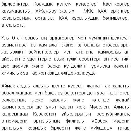
бірлестіктер, Қоғамдық келісім кеңестері, Кәсіпкерлер
қауымдастығы, «Жаңғыру жолы» РЖҚ, ҚХА еріктілер
қозғалысының орталығы, ҚХА құрылымдық бөлімшелері
атсалысты.
Ұлы Отан соғысының ардагерлері мен мүмкіндігі шектеулі
азаматтарға, аз қамтылған және көпбалалы отбасыларға,
жалғызілікті зейнеткерлер мен ата-ана қамқорлығынан
айрылған студенттерге азық-түлік себеттері, антисептик,
дәрі-дәрмек және басқа күнделікті тұрмысқа қажетті
химиялық заттар жеткізілді, әлі де жалғасуда.
Аймақтардағы алдыңғы шепте күресіп жатқан ақ халатты
абзал жандар мен бақылау бекеттерінде тұрған ішкі істер
саласының жеке құрамы және төтенше жағдай
қызметкерлері де ұмыт қалған жоқ. Мәселен, Алматы
қаласындағы Қазақстан ұйғырларының республикалық
этномәдени орталығының филиалы, «Өзбек мәдени
орталығы» қоғамдық бірлестігі және «Ильдаш» татар