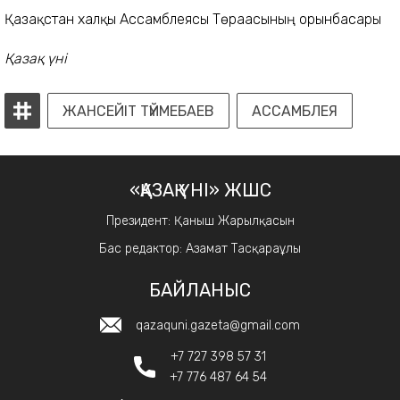
Қазақстан халқы Ассамблеясы Төрағасының орынбасары
Қазақ үні
ЖАНСЕЙІТ ТҮЙМЕБАЕВ
АССАМБЛЕЯ
«ҚАЗАҚ ҮНІ» ЖШС
Президент: Қаныш Жарылқасын
Бас редактор: Азамат Тасқараұлы
БАЙЛАНЫС
qazaquni.gazeta@gmail.com
+7 727 398 57 31
+7 776 487 64 54