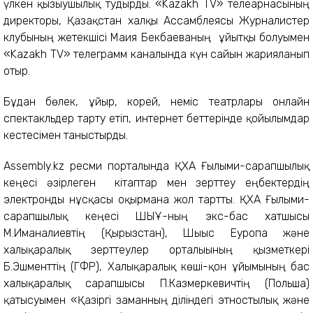
үлкен қызығушылық тудырды. «Kazakh TV» телеарнасының
директоры, Қазақстан халқы Ассамблеясы Журналистер
клубының жетекшісі Маия Бекбаеваның ұйытқы болуымен
«Kazakh TV» телеграмм каналында күн сайын жарияланып
отыр.
Бұдан бөлек, ұйғыр, корей, неміс театрлары онлайн
спектакльдер тарту етіп, интернет беттерінде қойылымдар
кестесімен таныстырды.
Аssembly.kz ресми порталында ҚХА Ғылыми-сарапшылық
кеңесі әзірлеген кітаптар мен зерттеу еңбектердің
электронды нұсқасы оқырманға жол тартты. ҚХА Ғылыми-
сарапшылық кеңесі ШЫҰ-ның экс-бас хатшысы
М.Иманалиевтің (Қырғызстан), Шығыс Еуропа және
халықаралық зерттеулер орталығының қызметкері
Б.Эшменттің (ГФР), Халықаралық көші-қон ұйымының бас
халықаралық сарапшысы П.Казмеркевичтің (Польша)
қатысуымен «Қазіргі заманның діліндегі этностылық және