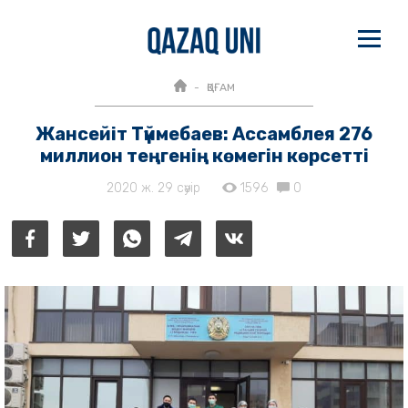
ҚОҒАМ
Жансейіт Түймебаев: Ассамблея 276
миллион теңгенің көмегін көрсетті
2020 ж. 29 сәуір
1596
0