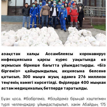
Қазақстан халқы Ассамблеясы коронавирус
инфекциясына қарсы күрес уақытында өз
жұмысын бірнеше бағытта ұйымдастырды.
«Біз
біргеміз» қайырымдылық акциясына белсене
қатысып,
300 мыңға жуық адамға 276 миллион
теңгенің көмегі көрсетілді. Өңірлерде
400 мыңнан
астам медициналық бетперде таратылды.
Бұған қоса, #бізбіргеміз, #бізүйдеміз бірыңғай хэштегімен
түрлі челлендждер ұйымдастырылып, хакім Абайдың 175