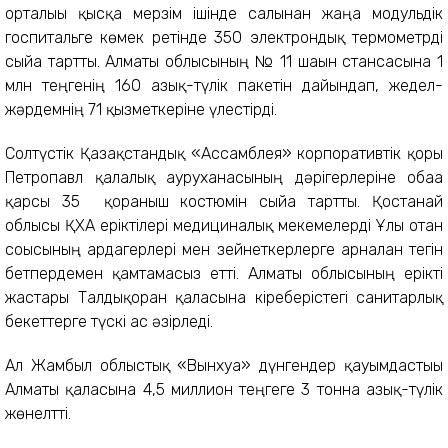
орталығы қысқа мерзім ішінде салынған жаңа модульдік
госпитальге көмек ретінде 350 электрондық термометрді
сыйға тартты. Алматы облысының № 11 шағын стансасына 1
млн теңгенің 160 азық-түлік пакетін дайындап, жедел-
жәрдемнің 71 қызметкеріне үлестірді.
Солтүстік Қазақстандық «Ассамблея» корпоративтік қоры
Петропавл қалалық ауруханасының дәрігерлеріне обаға
қарсы 35 қорғаныш костюмін сыйға тартты. Қостанай
облысы ҚХА еріктілері медициналық мекемелерді Ұлы отан
соғысының ардагерлері мен зейнеткерлерге арналған тегін
бетпердемен қамтамасыз етті. Алматы облысының ерікті
жастары Талдықорған қаласына кіреберістегі санитарлық
бекеттерге түскі ас әзірледі.
Ал Жамбыл облыстық «Вынхуа» дүнгендер қауымдастығы
Алматы қаласына 4,5 миллион теңгеге 3 тонна азық-түлік
жөнелтті.