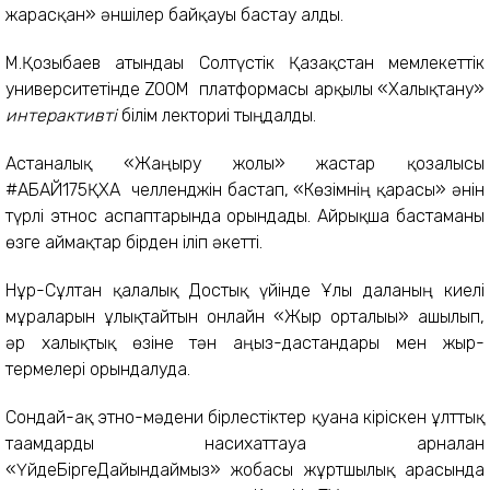
жарасқан» әншілер байқауы бастау алды.
М.Қозыбаев атындағы Солтүстік Қазақстан мемлекеттік
университетінде ZOOM платформасы арқылы «Халықтану»
интерактивті
білім лекториі тыңдалды.
Астаналық «Жаңғыру жолы» жастар қозғалысы
#АБАЙ175ҚХА челленджін бастап, «Көзімнің қарасы» әнін
түрлі этнос аспаптарында орындады. Айрықша бастаманы
өзге аймақтар бірден іліп әкетті.
Нұр-Сұлтан қалалық Достық үйінде Ұлы даланың киелі
мұраларын ұлықтайтын онлайн «Жыр орталығы» ашылып,
әр халықтық өзіне тән аңыз-дастандары мен жыр-
термелері орындалуда.
Сондай-ақ этно-мәдени бірлестіктер қуана кіріскен ұлттық
тағамдарды насихаттауға арналған
«ҮйдеБіргеДайындаймыз» жобасы жұртшылық арасында