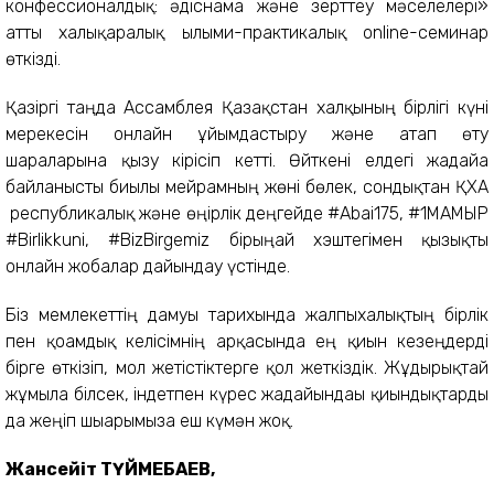
конфессионалдық: әдіснама және зерттеу мәселелері»
атты халықаралық ғылыми-практикалық online-семинар
өткізді.
Қазіргі таңда Ассамблея Қазақстан халқының бірлігі күні
мерекесін онлайн ұйымдастыру және атап өту
шараларына қызу кірісіп кетті. Өйткені елдегі жағдайға
байланысты биылғы мейрамның жөні бөлек, сондықтан ҚХА
республикалық және өңірлік деңгейде #Abai175, #1МАМЫР
#Birlikkuni, #BizBirgemiz бірыңғай хэштегімен қызықты
онлайн жобалар дайындау үстінде.
Біз мемлекеттің дамуы тарихында жалпыхалықтың бірлік
пен қоғамдық келісімнің арқасында ең қиын кезеңдерді
бірге өткізіп, мол жетістіктерге қол жеткіздік. Жұдырықтай
жұмыла білсек, індетпен күрес жағдайындағы қиындықтарды
да жеңіп шығарымызға еш күмән жоқ.
Жансейіт ТҮЙМЕБАЕВ,