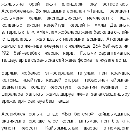
жылдығына орай ақын өлеңдерін оқу эстафетасы,
Ассамблеяның 25 жылдығына арналған «Тұңғыш Президент
жолымен» халық экспедициясы», мемлекеттік тілдің
қолданыс аясын кеңейтуді көздейтін «Ұлы Даланың
ұлтаралық тілі», «Мәміле» жобалары және басқа да онлайн
іс-шараларды жұртшылық назарына ұсынды. Атқарылған
жұмыстар жөнінде әлеуметтік желілерде 264 бейнеролик,
192 бейнесабақ жарық көрді. Ғылыми-сараптамалық
талдаулар да сұранысқа сай жаңа форматта жүзеге асты.
Барлық жобалар этносаралық татулық пен қоғамдық
келісімді нығайтуды көздей отырып, табысынан айрылған
азаматтарға қолдау көрсетуге, карантин кезіндегі іс-
шараларға халықты жұмылдыруға және залалсыздандыру
ережелерін сақтауға бағытталды.
Ассамблея соның ішінде «Біз біргеміз» қайырымдылық
акциясына ерекше үлес қосып, ынтымақ пен бірліктің
үлгісін көрсетті. Қайырымдылық шараға этномәдени