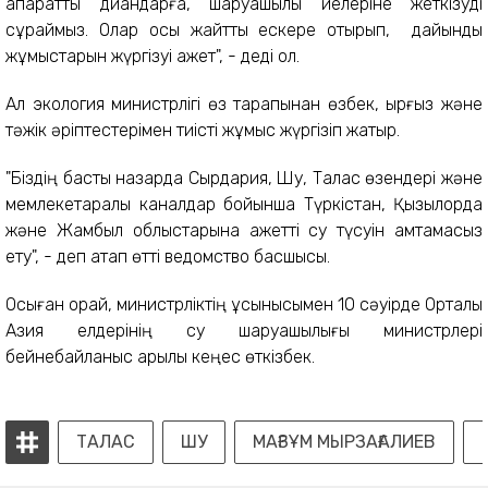
ақпаратты диқандарға, шаруашылық иелеріне жеткізуді
сұраймыз. Олар осы жайтты ескере отырып, дайындық
жұмыстарын жүргізуі қажет", - деді ол.
Ал экология министрлігі өз тарапынан өзбек, қырғыз және
тәжік әріптестерімен тиісті жұмыс жүргізіп жатыр.
"Біздің басты назарда Сырдария, Шу, Талас өзендері және
мемлекетаралық каналдар бойынша Түркістан, Қызылорда
және Жамбыл облыстарына қажетті су түсуін қамтамасыз
ету", - деп атап өтті ведомство басшысы.
Осыған орай, министрліктің ұсынысымен 10 сәуірде Орталық
Азия елдерінің су шаруашылығы министрлері
бейнебайланыс арқылы кеңес өткізбек.
ТАЛАС
ШУ
МАҒЗҰМ МЫРЗАҒАЛИЕВ