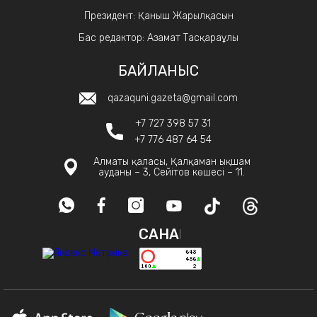
Президент: Қаныш Жарылқасын
Бас редактор: Азамат Тасқараұлы
БАЙЛАНЫС
qazaquni.gazeta@gmail.com
+7 727 398 57 31
+7 776 487 64 54
Алматы қаласы, Қалқаман ықшам
ауданы – 3, Сейітов көшесі – 11.
САНАҚ