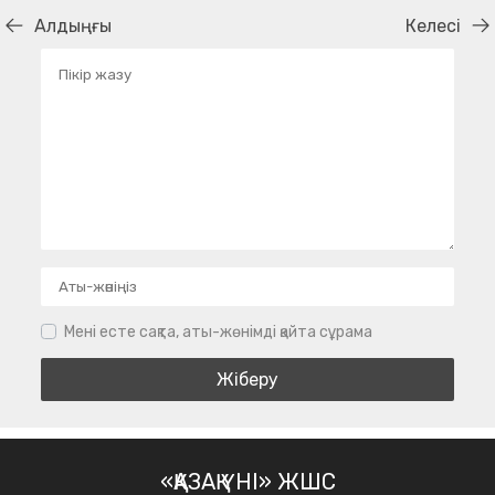
Алдыңғы
Келесі
Мені есте сақта, аты-жөнімді қайта сұрама
«ҚАЗАҚ ҮНІ» ЖШС