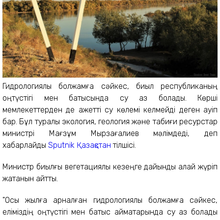
Гидрологиялық болжамға сәйкес, биыл республиканың
оңтүстігі мен батысында су аз болады. Көрші
мемлекеттерден де қажетті су көлемі келмейді деген қауіп
бар. Бұл туралы экология, геология және табиғи ресурстар
министрі Мағзұм Мырзағалиев мәлімдеді, деп
хабарлайды
Sputnik Қазақстан
тілшісі.
Министр биылғы вегетациялық кезеңге дайындық қалай жүріп
жатқанын айтты.
"Осы жылға арналған гидрологиялық болжамға сәйкес,
еліміздің оңтүстігі мен батыс аймақтарында су аз болады