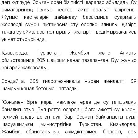
деп күтілуде. Осыған орай біз тиісті шаралар қабылдадық. Су
қоймаларының жұмыс кестесі қайта қаралып, әзірленді.
Жұмыс кестелерін дайындау барысында суармалы
жерлерді сумен қамтамасыз ету есепке алынды. Қазіргі
таңда су қоймалары толтырылып жатыр", - деді Мырзағалиев
үкімет отырысында.
Қызылорда, Түркістан, Жамбыл және Алматы
облыстарында 205 шақырым канал тазаланған. Бұл жұмыс
әрі қарай жалғасады.
Сондай-ақ, 335 гидротехникалық нысан жөнделіп, 39
шақырым канал бетонмен қапталды.
"Сонымен бірге көрші мемлекеттерде де су тапшылығы
байқалып отыр. Бұл ретте олардан бізге қажетті су көлемі
келмей қалады деген қауіп бар. Осыған байланысты ауыл
шаруашылығы министрлігіне Түркістан, Қызылорда,
Жамбыл облыстарының әкімдіктерімен бірлесіп, осы