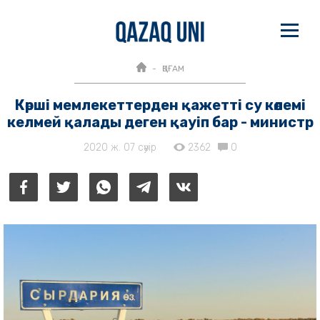
ҚОҒАМ
Көрші мемлекеттерден қажетті су көлемі
келмей қалады деген қауіп бар - министр
2020 ж. 07 сәуір
2362
0