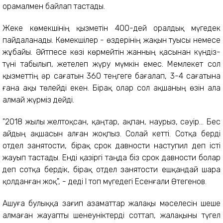
орамалмен байлап тастады.
Жеке көмекшінің қызметін 400-дей оралдық мүгедек
пайдаланады. Көмекшілер - өздерінің жақын туысы немесе
жұбайы. Әйтпесе көзі көрмейтін жанның қасынан күндіз-
түні табылып, жетелеп жүру мүмкін емес. Мемлекет сол
қызметтің әр сағатын 360 теңгеге бағалап, 3-4 сағатына
ғана ақы төлейді екен. Бірақ олар сол ақшаның өзін ала
алмай жүрміз дейді.
"2018 жылы желтоқсан, қаңтар, ақпан, наурыз, сәуір... Бес
айдың ақшасын алған жоқпыз. Солай кетті. Сотқа берді
отдел занятости, бірақ срок давности наступил деп істі
жауып тастады. Енді қазіргі таңда біз срок давности болар
деп сотқа бердік, бірақ отдел занятости ешқандай шара
қолданған жоқ", - деді І топ мүгедегі Есенғали Өтегенов.
Ашуға булыққа зағип азаматтар жалақы мәселесін шеше
алмаған жауапты шенеуніктерді соттап, жалақыны түгел