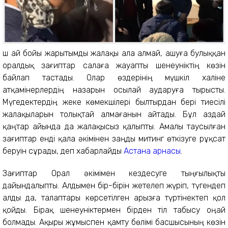
Үш ай бойы жарытымды жалақы ала алмай, ашуға булыққан
оралдық зағиптар салаға жауапты шенеуніктің көзін
байлап тастады. Олар өздерінің мүшкіл халіне
атқамінерлердің назарын осылай аударуға тырысты.
Мүгедектердің жеке көмекшілері былтырдан бері тиесілі
жалақыларын толықтай алмағанын айтады. Бұл аздай
қаңтар айында да жалақысыз қалыпты. Амалы таусылған
зағиптар енді қала әкімінен заңды митинг өткізуге рұқсат
беруін сұрады, деп хабарлайды
Астана арнасы
.
Зағиптар Орал әкімімен кездесуге тыңғылықты
дайындалыпты. Алдымен бір-бірін жетелеп жүріп, түгендеп
алды да, талаптары көрсетілген арызға түртінектеп қол
қойды. Бірақ шенеуніктермен бірден тіл табысу оңай
болмады. Ақыры жұмыспен қамту бөлімі басшысының көзін