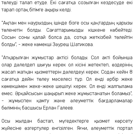
төлеуді талап етуде. Екі сағатқа созылған кездесуде екі
тарап ортақ бітімге ақыры келді.
"Ақпан мен наурыздың ішінде бізге осы қаңтардың қарызы
төленетін болды. Сағаттарымызды кішкене көбейтеді.
Сосын соны қалай болса да, сотқа жеткізбей төлейтін
болды", - жеке көмекші Зәуреш Шатикова.
"Атқарылған жұмыстар актісі болады. Сол акті бойынша
олар дәлелдеп шығуы керек ол кісіні жетектеп, өздерінің
жасап жатқан қызметтерін дәлелдеуі керек. Содан кейін 8
сағатқа дейін төлеу мәселесі тұр. Ол енді әрбір жеке
көмекшімен жеке-жеке шешілуі керек. Ол енді жалпылама
емес. Әрқайсысын шақырып жеке жұмыстанатын боламыз",
- жұмыспен қамту және әлеуметтік бағдарламалар
бөлімінің басшысы Ерлан Галеев.
Осы жылдан бастап, мүгедектерге қызмет көрсету
жүйесіне өзгертулер енгізілген. Яғни, әлеуметтік портал