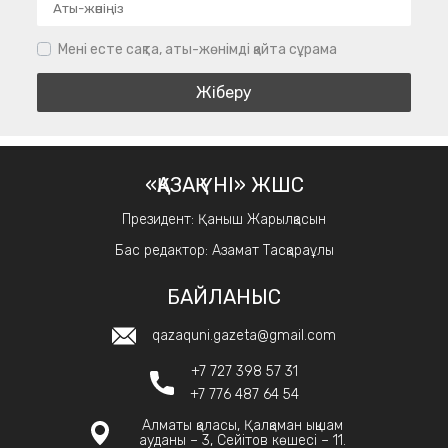
Мені есте сақта, аты-жөнімді қайта сұрама
«ҚАЗАҚ ҮНІ» ЖШС
Президент: Қаныш Жарылқасын
Бас редактор: Азамат Тасқараұлы
БАЙЛАНЫС
qazaquni.gazeta@gmail.com
+7 727 398 57 31
+7 776 487 64 54
Алматы қаласы, Қалқаман ықшам
ауданы – 3, Сейітов көшесі – 11.