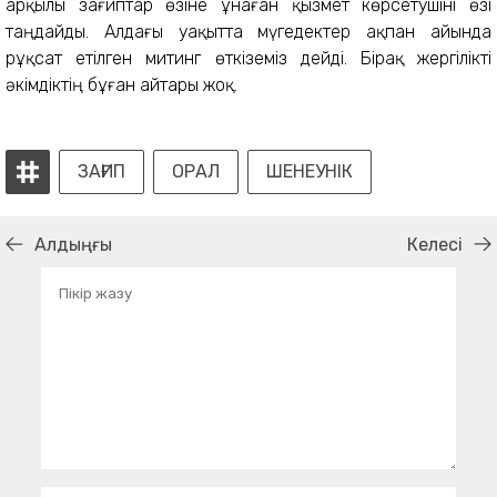
арқылы зағиптар өзіне ұнаған қызмет көрсетушіні өзі
таңдайды. Алдағы уақытта мүгедектер ақпан айында
рұқсат етілген митинг өткіземіз дейді. Бірақ жергілікті
әкімдіктің бұған айтары жоқ.
ЗАҒИП
ОРАЛ
ШЕНЕУНІК
Алдыңғы
Келесі