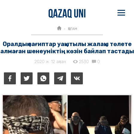
ҚОҒАМ
Оралдық зағиптар уақытылы жалақы төлете
алмаған шенеуніктің көзін байлап тастады
2020 ж. 12 ақпан
2530
0