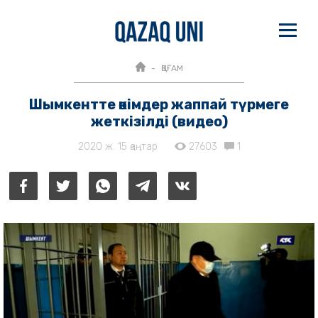
ҚОҒАМ
Шымкентте әкімдер жаппай түрмеге
жеткізілді (видео)
2020 ж. 15 қаңтар
27603
1