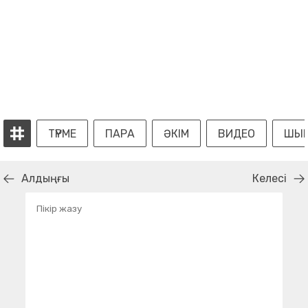
ТҮРМЕ
ПАРА
ӘКІМ
ВИДЕО
ШЫМ
Алдыңғы
Келесі