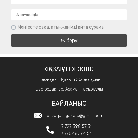
Мені есте сақта, аты-жөнімді қайта сұрама
«ҚАЗАҚ ҮНІ» ЖШС
Президент: Қаныш Жарылқасын
Бас редактор: Азамат Тасқараұлы
БАЙЛАНЫС
qazaquni.gazeta@gmail.com
+7 727 398 57 31
+7 776 487 64 54