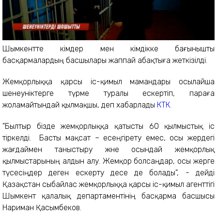
Шымкентте әкімдер мен әкімдікке бағынышты
басқармалардың басшылары жаппай абақтыға жеткізілді.
Жемқорлыққа қарсы іс-қимыл мамандары осылайша
шенеуніктерге түрме туралы ескертіп, параға
жоламайтындай қылмақшы, деп хабарлады
КТК.
"Былтыр бізде жемқорлыққа қатысты 60 қылмыстық іс
тіркелді. Басты мақсат – есеңгірету емес, осы жердегі
жағдаймен таныстыру және осындай жемқорлық
қылмыстарының алдын алу. Жемқор болсаңдар, осы жерге
түсесіңдер деген ескерту десе де болады", - дейді
Қазақстан сыбайлас жемқорлыққа қарсы іс-қимыл агенттігі
Шымкент қалалық департаментінің басқарма басшысы
Нариман Қасымбеков.