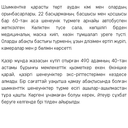
Шымкентке қарасты төрт аудан әкімі мен олардың
орынбасарлары, 22 басқарманың басшысы мен қосшысы
бар 60-тан аса шенеунік түрмеге арнайы автобуспен
жеткізілген. Көліктен түсе сала, көпшілігі бірден
медициналық маска киіп, көзін тұмшалап әуреге түсті.
Оларды абақты бастығы түрменің ұзын дәлізімен ертіп жүріп,
камералар мен әр бөлімін көрсетті.
Қазір мұнда жазасын күтіп отырған 490 адамның 40-тан
астамы бұрынғы мемлекеттік қызметкер екен. Өкінішке
қарай, қазіргі шенеуніктер экс-әріптестерімен кездесе
алмады. Бір сағаттай уақытша қамау абақтысында болған
шымкенттік шенеуніктер түрме есігі ашылар-ашылмастан
тұра қашты. Көргені ұнамаған болуы керек, әйтеуір сұхбат
беруге келгенде бәрі тілден айырылды.