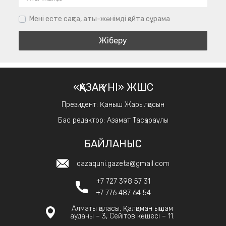
Мені есте сақта, аты-жөнімді қайта сұрама
«ҚАЗАҚ ҮНІ» ЖШС
Президент: Қаныш Жарылқасын
Бас редактор: Азамат Тасқараұлы
БАЙЛАНЫС
qazaquni.gazeta@gmail.com
+7 727 398 57 31
+7 776 487 64 54
Алматы қаласы, Қалқаман ықшам
ауданы – 3, Сейітов көшесі – 11.