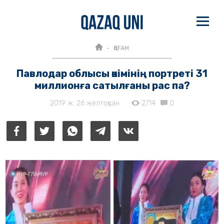
ҚОҒАМ
Павлодар облысы әкімінің портреті 31
миллионға сатылғаны рас па?
2019 ж. 26 желтоқсан
2714
0