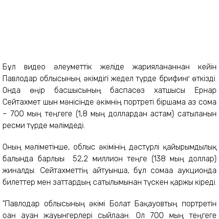
Бұл видео әлеуметтік желіде жарияланғаннан кейін
Павлодар облысының әкімдігі жедел түрде брифинг өткізді.
Онда өңір басшысының баспасөз хатшысы Ернар
Сейтахмет шын мәнісінде әкімнің портреті біршама аз сома
– 700 мың теңгеге (1,8 мың доллардан астам) сатылғанын
ресми түрде мәлімдеді.
Оның мәліметінше, облыс әкімінің дәстүрлі қайырымдылық
балында барлығы 52,2 миллион теңге (138 мың доллар)
жиналды. Сейтахметтің айтуынша, бұл сомаға аукционда
билеттер мен заттардың сатылымынан түскен қаржы кіреді.
"Павлодар облысының әкімі Болат Бақауовтың портретін
оған ауған жауынгерлері сыйлаған. Ол 700 мың теңгеге