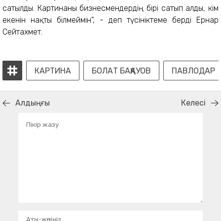
сатылды. Картинаны бизнесмендердің бірі сатып алды, кім
екенін нақты білмеймін", - деп түсініктеме берді Ернар
Сейтахмет.
КАРТИНА
БОЛАТ БАҚАУОВ
ПАВЛОДАР
Алдыңғы
Келесі