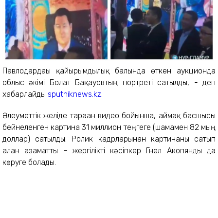
Павлодардағы қайырымдылық балында өткен аукционда
облыс әкімі Болат Бақауовтың портреті сатылды, - деп
хабарлайды
sputniknews.kz
.
Әлеуметтік желіде тараған видео бойынша, аймақ басшысы
бейнеленген картина 31 миллион теңгеге (шамамен 82 мың
доллар) сатылды. Ролик кадрларынан картинаны сатып
алған азаматты – жергілікті кәсіпкер Гнел Акопянды да
көруге болады.