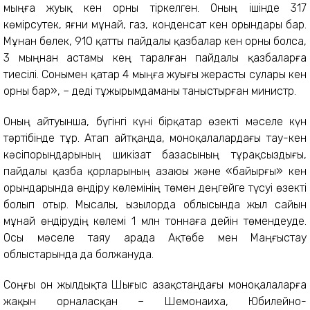
мыңға жуық кен орны тіркелген. Оның ішінде 317
көмірсутек, яғни мұнай, газ, конденсат кен орындары бар.
Мұнан бөлек, 910 қатты пайдалы қазбалар кен орны болса,
3 мыңнан астамы кең таралған пайдалы қазбаларға
тиесілі. Сонымен қатар 4 мыңға жуығы жерасты сулары кен
орны бар», – деді тұжырымдаманы таныстырған министр.
Оның айтуынша, бүгінгі күні бірқатар өзекті мәселе күн
тәртібінде тұр. Атап айтқанда, моноқалалардағы тау-кен
кәсіпорындарының шикізат базасының тұрақсыздығы,
пайдалы қазба қорларының азаюы және «байырғы» кен
орындарында өндіру көлемінің төмен деңгейге түсуі өзекті
болып отыр. Мысалы, Қызылорда облысында жыл сайын
мұнай өндірудің көлемі 1 млн тоннаға дейін төмендеуде.
Осы мәселе таяу арада Ақтөбе мен Маңғыстау
облыстарында да болжануда.
Соңғы он жылдықта Шығыс Қазақстандағы моноқалаларға
жақын орналасқан – Шемонаиха, Юбилейно-