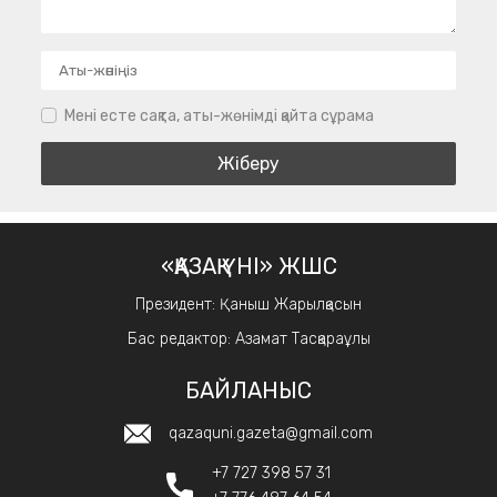
Мені есте сақта, аты-жөнімді қайта сұрама
«ҚАЗАҚ ҮНІ» ЖШС
Президент: Қаныш Жарылқасын
Бас редактор: Азамат Тасқараұлы
БАЙЛАНЫС
qazaquni.gazeta@gmail.com
+7 727 398 57 31