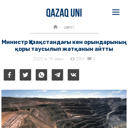
ДӘУЛЕТ
Министр Қазақстандағы кен орындарының
қоры таусылып жатқанын айтты
2020 ж. 19 ақпан
3150
0