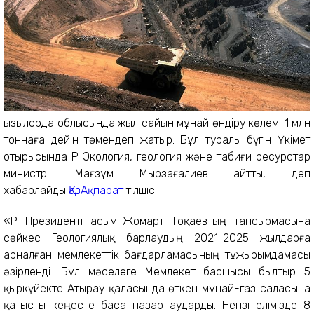
Қызылорда облысында жыл сайын мұнай өндіру көлемі 1 млн
тоннаға дейін төмендеп жатыр. Бұл туралы бүгін Үкімет
отырысында ҚР Экология, геология және табиғи ресурстар
министрі Мағзұм Мырзағалиев айтты, деп
хабарлайды
ҚазАқпарат
тілшісі.
«ҚР Президенті Қасым-Жомарт Тоқаевтың тапсырмасына
сәйкес Геологиялық барлаудың 2021-2025 жылдарға
арналған мемлекеттік бағдарламасының тұжырымдамасы
әзірленді. Бұл мәселеге Мемлекет басшысы былтыр 5
қыркүйекте Атырау қаласында өткен мұнай-газ саласына
қатысты кеңесте баса назар аударды. Негізі елімізде 8