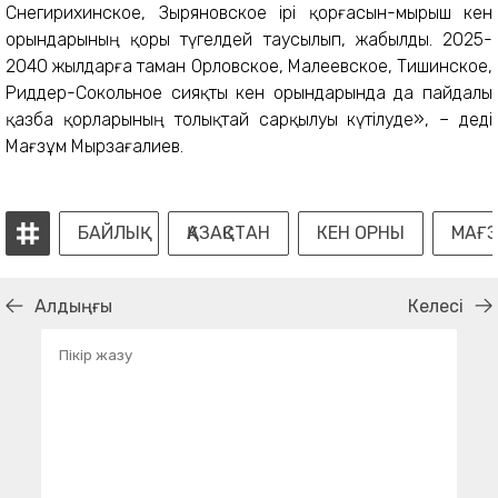
Снегирихинское, Зыряновское ірі қорғасын-мырыш кен
орындарының қоры түгелдей таусылып, жабылды. 2025-
2040 жылдарға таман Орловское, Малеевское, Тишинское,
Риддер-Сокольное сияқты кен орындарында да пайдалы
қазба қорларының толықтай сарқылуы күтілуде», – деді
Мағзұм Мырзағалиев.
БАЙЛЫҚ
ҚАЗАҚСТАН
КЕН ОРНЫ
МАҒ
Алдыңғы
Келесі