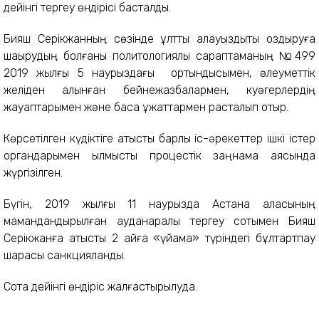
дейінгі тергеу өндірісі басталды.
Бияш Серікжанның сөзінде ұлттық алауыздықты қоздыруға
шақырудың болғаны политологиялық сараптаманың №499
2019 жылғы 5 наурыздағы қортындысымен, әлеуметтік
желіден алынған бейнежазбалармен, куәгерлердің
жауаптарымен және басқа құжаттармен расталып отыр.
Көрсетілген күдіктіге қатысты барлық іс-әрекеттер ішкі істер
органдарымен қылмыстық процестік заңнама аясында
жүргізілген.
Бүгін, 2019 жылғы 11 наурызда Астана қаласының
мамандандырылған ауданаралық тергеу сотымен Бияш
Серікжанға қатысты 2 айға «үйқамақ» түріндегі бұлтартпау
шарасы санкцияланды.
Сотқа дейінгі өндіріс жалғастырылуда.