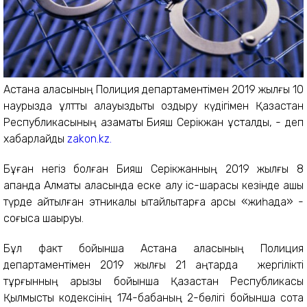
Астана қаласының Полиция департаментімен 2019 жылғы 10
наурызда ұлттық алауыздықты қоздыру күдігімен Қазақстан
Республикасының азаматы Бияш Серікжан ұсталды, - деп
хабарлайды
zakon.kz.
Бұған негіз болған Бияш Серікжанның 2019 жылғы 8
ақпанда Алматы қаласында еске алу іс-шарасы кезінде ашық
түрде айтылған этникалық қытайлықтарға қарсы «жиһадқа» -
соғысқа шақыруы.
Бұл факт бойынша Астана қаласының Полиция
департаментімен 2019 жылғы 21 қаңтарда жергілікті
тұрғынның арызы бойынша Қазақстан Республикасы
Қылмыстық кодексінің 174-бабаның 2-бөлігі бойынша сотқа