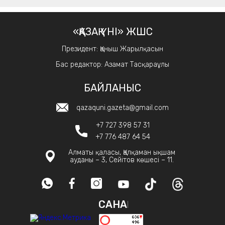
«ҚАЗАҚ ҮНІ» ЖШС
Президент: Қаныш Жарылқасын
Бас редактор: Азамат Тасқараұлы
БАЙЛАНЫС
qazaquni.gazeta@gmail.com
+7 727 398 57 31
+7 776 487 64 54
Алматы қаласы, Қалқаман ықшам
ауданы – 3, Сейітов көшесі – 11.
САНАҚ