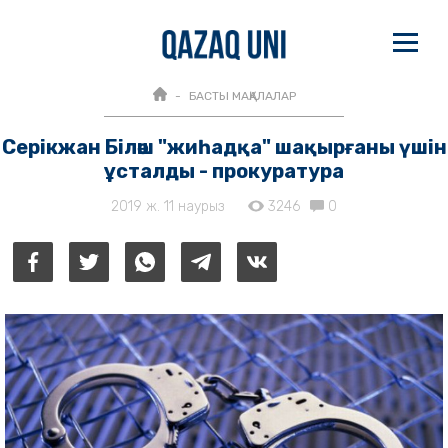
БАСТЫ МАҚАЛАЛАР
Серікжан Біләш "жиһадқа" шақырғаны үшін
ұсталды - прокуратура
2019 ж. 11 наурыз
3246
0