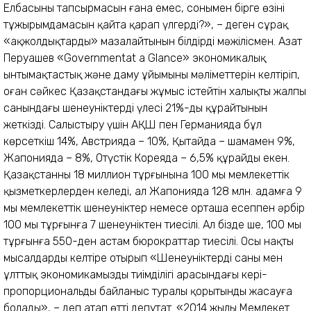
Елбасының тапсырмасын ғана емес, сонымен бірге өзінің
тұжырымдамасын қайта қарап үлгерді?», – деген сұрақ
«ақжолдықтарды» мазалайтынын білдірді мәжілісмен. Азат
Перуашев «Governmentat a Glance» экономикалық
ынтымақтастық және даму ұйымының мәліметтерін келтіріп,
оған сәйкес Қазақстандағы жұмыс істейтін халықтың жалпы
санындағы шенеуніктердің үлесі 21%-ды құрайтынын
жеткізді. Салыстыру үшін АҚШ пен Германияда бұл
көрсеткіш 14%, Австрияда – 10%, Қытайда – шамамен 9%,
Жапонияда – 8%, Оңтүстік Кореяда – 6,5% құрайды екен.
Қазақстанның 18 миллион тұрғынына 100 мың мемлекеттік
қызметкерлерден келеді, ал Жапонияда 128 млн. адамға 9
мың мемлекеттік шенеуніктер немесе орташа есеппен әрбір
100 мың тұрғынға 7 шенеуніктен тиесілі. Ал бізде ше, 100 мың
тұрғынға 550-ден астам бюрократтар тиесілі. Осы нақты
мысалдарды келтіре отырып «Шенеуніктердің саны мен
ұлттық экономикамыздың тиімділігі арасындағы кері-
пропорциональды байланыс туралы қорытынды жасауға
болады», – деп атап өтті депутат. «2014 жылы Мемлекет