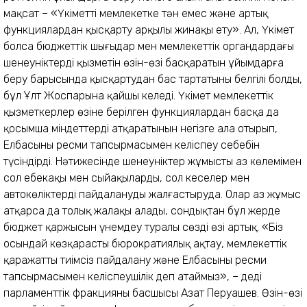
мақсат – «Үкіметті мемлекетке тән емес және артық
функциялардан қысқарту арқылы жинақы ету». Ал, Үкімет
болса бюджеттік шығыңдар мен мемлекеттік органдардағы
шенеуніктердің қызметін өзін-өзі басқаратын ұйымдарға
беру барысында қысқартудан бас тартатыны белгілі болды,
бұл Ұлт Жоспарына қайшы келеді. Үкімет мемлекеттік
қызметкерлер өзіне берілген функциялардан басқа да
қосымша міндеттерді атқаратынын негізге ала отырып,
Елбасының ресми тапсырмасымен келіспеу себебін
түсіндірді. Нәтижесінде шенеуніктер жұмыстың аз көлемімен
сол еңбекақы мен сыйақыларды, сол кеңселер мен
автокөліктерді пайдалануды жалғастыруда. Олар аз жұмыс
атқарса да толық жалақы алады, сондықтан бұл жерде
бюджет қаржысын үнемдеу туралы сөздің өзі артық. «Біз
осындай көзқарасты бюрократиялық ақтау, мемлекеттік
қаражатты тиімсіз пайдалану және Елбасының ресми
тапсырмасымен келіспеушілік деп атаймыз», – деді
парламенттік фракцияның басшысы Азат Перуашев. Өзін-өзі