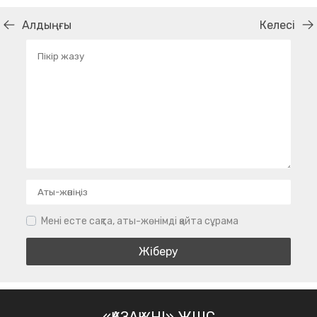
Алдыңғы
Келесі
Мені есте сақта, аты-жөнімді қайта сұрама
«ҚАЗАҚ ҮНІ» ЖШС