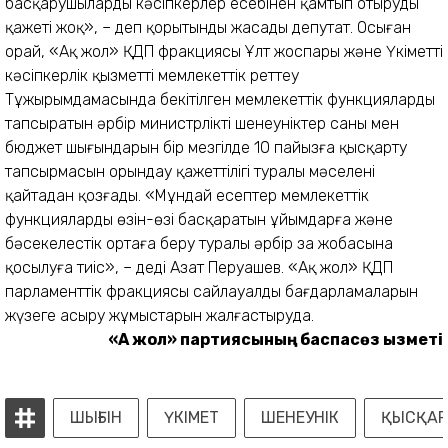
басқарушыларды кәсіпкерлер есебінен қамтып отырудың
қажеті жоқ», – деп қорытынды жасады депутат. Осыған
орай, «Ақ жол» ҚДП фракциясы Ұлт жоспары және Үкіметтің
кәсіпкерлік қызметті мемлекеттік реттеу
Тұжырымдамасында бекітілген мемлекеттік функцияларды
тапсыратын әрбір министрліктің шенеуніктер саны мен
бюджет шығындарын бір мезгілде 10 пайызға қысқарту
тапсырмасын орындау қажеттілігі туралы мәселені
қайтадан қозғады. «Мұндай есептер мемлекеттік
функцияларды өзін-өзі басқаратын ұйымдарға және
бәсекелестік ортаға беру туралы әрбiр заң жобасына
қосылуға тиiс», – деді Азат Перуашев. «Ақ жол» ҚДП
парламенттік фракциясы сайлауалды бағдарламаларын
жүзеге асыру жұмыстарын жалғастыруда.
«Ақ жол» партиясының баспасөз қызметі
ШЫҒЫН
ҮКІМЕТ
ШЕНЕУНІК
ҚЫСҚАР