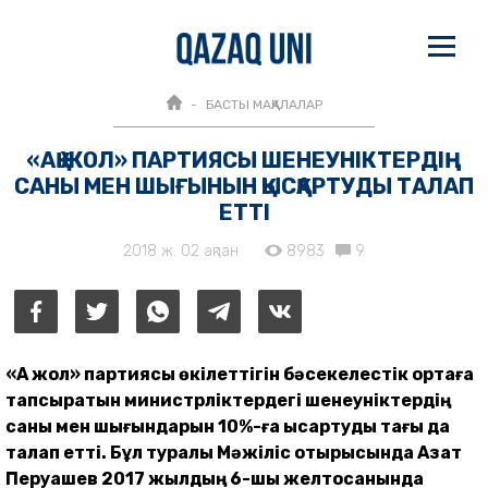
БАСТЫ МАҚАЛАЛАР
«АҚ ЖОЛ» ПАРТИЯСЫ ШЕНЕУНІКТЕРДІҢ
САНЫ МЕН ШЫҒЫНЫН ҚЫСҚАРТУДЫ ТАЛАП
ЕТТІ
2018 ж. 02 ақпан
8983
9
«Ақ жол» партиясы өкілеттігін бәсекелестік ортаға
тапсыратын министрліктердегі шенеуніктердің
саны мен шығындарын 10%-ға қысқартуды тағы да
талап етті. Бұл туралы Мәжіліс отырысында Азат
Перуашев 2017 жылдың 6-шы желтоқсанында