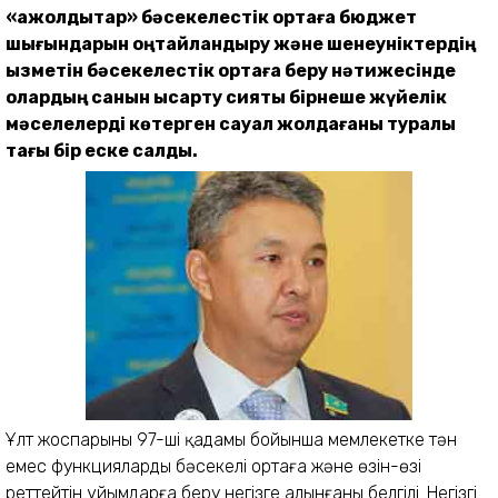
«ақжолдықтар» бәсекелестік ортаға бюджет
шығындарын оңтайландыру және шенеуніктердің
қызметін бәсекелестік ортаға беру нәтижесінде
олардың санын қысқарту сияқты бірнеше жүйелік
мәселелерді көтерген сауал жолдағаны туралы
тағы бір еске салды.
Ұлт жоспарының 97-ші қадамы бойынша мемлекетке тән
емес функцияларды бәсекелі ортаға және өзін-өзі
реттейтін ұйымдарға беру негізге алынғаны белгілі. Негізгі