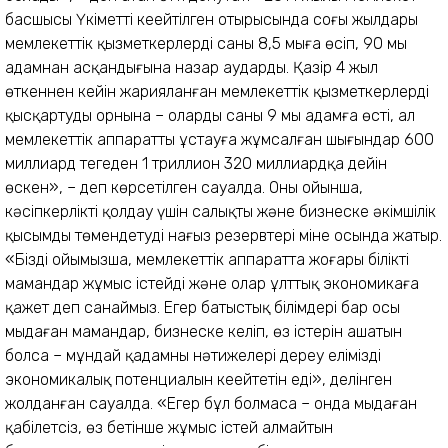
басшысы Үкіметтің кеңейтілген отырысында соңғы жылдары
мемлекеттік қызметкерлердің саны 8,5 мыңға өсіп, 90 мың
адамнан асқандығына назар аударды. Қазір 4 жыл
өткеннен кейін жарияланған мемлекеттік қызметкерлерді
қысқартудың орнына – олардың саны 9 мың адамға өсті, ал
мемлекеттік аппаратты ұстауға жұмсалған шығындар 600
миллиард теңгеден 1 триллион 320 миллиардқа дейін
өскен», – деп көрсетілген сауалда. Оның ойынша,
кәсіпкерлікті қолдау үшін салықты және бизнеске әкімшілік
қысымды төмендетудің нағыз резервтері міне осында жатыр.
«Біздің ойымызша, мемлекеттік аппаратта жоғары білікті
мамандар жұмыс істейді және олар ұлттық экономикаға
қажет деп санаймыз. Егер батыстық білімдері бар осы
мыңдаған мамандар, бизнеске келіп, өз істерін ашатын
болса – мұндай қадамның нәтижелері дереу еліміздің
экономикалық потенциалын кеңейтетін еді», делінген
жолданған сауалда. «Егер бұл болмаса – онда мыңдаған
қабілетсіз, өз бетінше жұмыс істей алмайтын