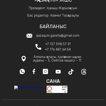
Президент: Қаныш Жарылқасын
Бас редактор: Азамат Тасқараұлы
БАЙЛАНЫС
qazaquni.gazeta@gmail.com
+7 727 398 57 31
+7 776 487 64 54
Алматы қаласы, Қалқаман ықшам
ауданы – 3, Сейітов көшесі – 11.
САНАҚ