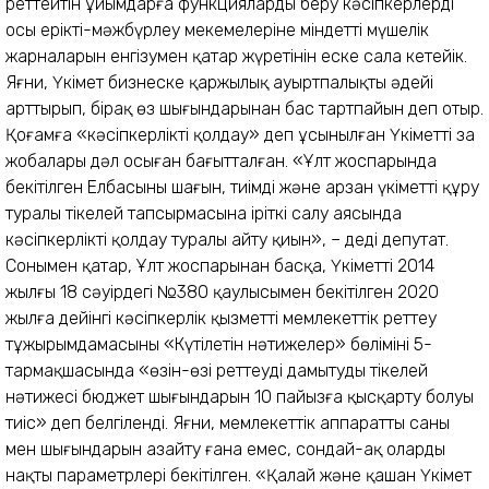
реттейтін ұйымдарға функцияларды беру кәсіпкерлердің
осы ерікті-мәжбүрлеу мекемелеріне міндетті мүшелік
жарналарын енгізумен қатар жүретінін еске сала кетейік.
Яғни, Үкімет бизнеске қаржылық ауыртпалықты әдейі
арттырып, бірақ өз шығындарынан бас тартпайын деп отыр.
Қоғамға «кәсіпкерлікті қолдау» деп ұсынылған Үкіметтің заң
жобалары дәл осыған бағытталған. «Ұлт жоспарында
бекітілген Елбасының шағын, тиімді және арзан үкіметті құру
туралы тікелей тапсырмасына іріткі салу аясында
кәсіпкерлікті қолдау туралы айту қиын», – деді депутат.
Сонымен қатар, Ұлт жоспарынан басқа, Үкіметтің 2014
жылғы 18 сәуірдегі №380 қаулысымен бекітілген 2020
жылға дейінгі кәсіпкерлік қызметті мемлекеттік реттеу
тұжырымдамасының «Күтілетін нәтижелер» бөлімінің 5-
тармақшасында «өзін-өзі реттеуді дамытудың тікелей
нәтижесі бюджет шығындарын 10 пайызға қысқарту болуы
тиіс» деп белгіленді. Яғни, мемлекеттік аппараттың саны
мен шығындарын азайту ғана емес, сондай-ақ олардың
нақты параметрлері бекітілген. «Қалай және қашан Үкімет