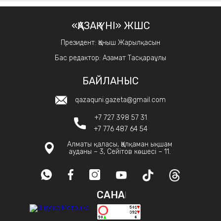
«ҚАЗАҚ ҮНІ» ЖШС
Президент: Қаныш Жарылқасын
Бас редактор: Азамат Тасқараұлы
БАЙЛАНЫС
qazaquni.gazeta@gmail.com
+7 727 398 57 31
+7 776 487 64 54
Алматы қаласы, Қалқаман ықшам
ауданы – 3, Сейітов көшесі – 11.
САНАҚ