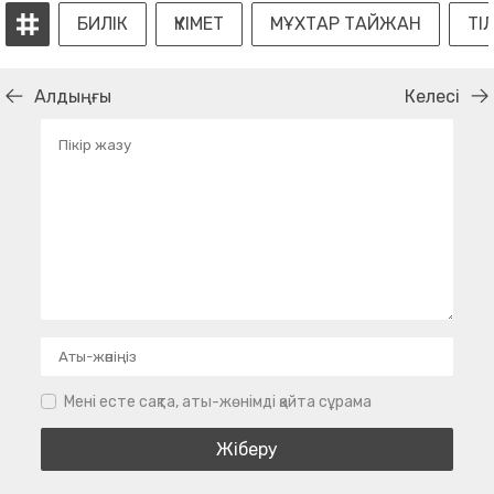
БИЛІК
ҮКІМЕТ
МҰХТАР ТАЙЖАН
ТІ
Алдыңғы
Келесі
Мені есте сақта, аты-жөнімді қайта сұрама