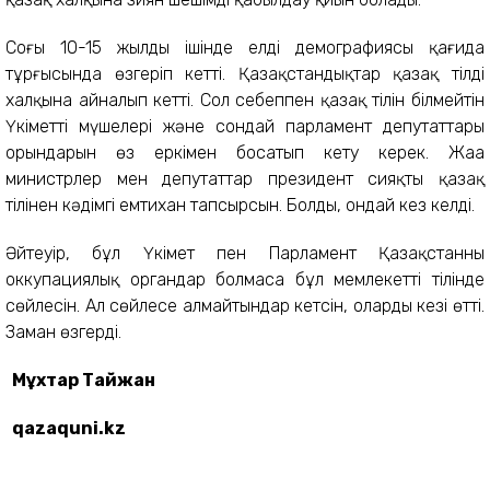
Соңғы 10-15 жылдың ішінде елдің демографиясы қағида
тұрғысында өзгеріп кетті. Қазақстандықтар қазақ тілді
халқына айналып кетті. Сол себеппен қазақ тілін білмейтін
Үкіметтің мүшелері және сондай парламент депутаттары
орындарын өз еркімен босатып кету керек. Жаңа
министрлер мен депутаттар президент сияқты қазақ
тілінен кәдімгі емтихан тапсырсын. Болды, ондай кез келді.
Әйтеуір, бұл Үкімет пен Парламент Қазақстанның
оккупациялық органдар болмаса бұл мемлекеттің тілінде
сөйлесін. Ал сөйлесе алмайтындар кетсін, олардың кезі өтті.
Заман өзгерді.
Мұхтар Тайжан
qazaquni.kz