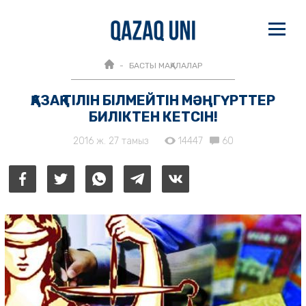
БАСТЫ МАҚАЛАЛАР
ҚАЗАҚ ТІЛІН БІЛМЕЙТІН МӘҢГҮРТТЕР
БИЛІКТЕН КЕТСІН!
2016 ж. 27 тамыз
14447
60