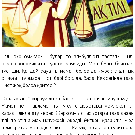
Елдің экономикасын бұлар тонап-бүлдіріп тастады. Енді
олар экономиканы түзете алмайды. Мен бұны баяғыда
түсіндім. Қандай сауатты маман болса да жүректе ұлттық
от жаңып тұрмаса - істің бәрі бос, далбаса. Көкірегінде таза
ниет жоқ болса қайтесің?
Сондықтан, 1 қыркүйектен бастап - жаңа саяси маусымда -
Үкімет пен Парламенттың түгел отырыстары мемлекеттік-
қазақ тілінде өту керек. Жеркомның отырыстары таза қазақ
тілінде өтіп ақыры нәтижесін әкелді. Өйткен
і қазақ тілі - ол
демократия мен әділеттіктің тілі. Қазақша сөйлеп тұрып сол
қазақ халқына зиян шешімді қабылдау қиын болады.