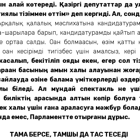
 қалай көтереді. Қазіргі депутаттар да қ
тиялық тізіммен өттім» деп кергиді. Ал, с
Арқалық қалалық мәслихатына кандидатура
айла-шарғыларға барып, кандидатурамды қайтып
е ортаға салды. Оған болмағасын, өзім қатты 
оған кесірімді тигізбес үшін амалсыз, кер
алып, бекітіліп қояды екен, егер сол тіз
арақан басының қамын халық қалауынан жоғар
сайлауда өзіне балама үміткерлерді өздер
алық біледі. Ал мұндай спектакль не ү
ен биліктің арасында алтын көпір болу
а тек халық үшін ғана араласуға мәжбүр бо
сында емес, Парламентте отырғаны дұрыс.
ТАМА БЕРСЕ, ТАМШЫ ДА ТАС ТЕСЕДІ