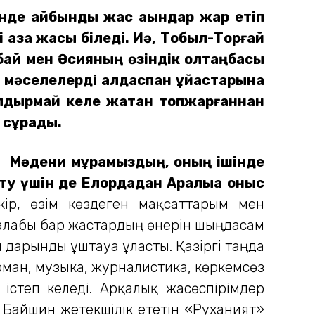
де айбынды жас ақындар жарқ етіп
азақ жақсы біледі. Иә, Тобыл-Торғай
й мен Әсияның өзіндік қолтаңбасы
н мәселелерді алдаспан ұйқастарына
алдырмай келе жатқан топжарғаннан
 сұрадық.
ері. Мәдени мұрамыздың, оның ішінде
у үшін де Елордадан Арқалыққа қоныс
ір, өзім көздеген мақсаттарым мен
 талабы бар жастардың өнерін шыңдасам
дарынды ұштауға ұласты. Қазіргі таңда
рман, музыка, журналистика, көркемсөз
істеп келеді. Арқалық жасөспірімдер
 Байшин жетекшілік ететін «Руханият»