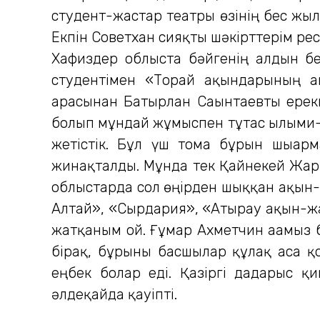
студент-жастар театры өзінің бес жыл
Екпін Советхан сияқты шәкірттерім ре
Хафиздер облыста бәйгенің алдын бе
студентімен «Торғай ақындарының 
арасынан Батырлан Сағынтаевты ерек
болып мұндай жұмыспен тұтас ғылыми-з
жетістік. Бұл үш томға бұрын шыға
жинақталды. Мұнда тек Қайнекей Жарм
облыстарда сол өңірден шыққан ақын-
Алтай», «Сырдария», «Атырау ақын-жаз
жатқаным ғой. Ғұмар Ахметчин ағамыз 
бірақ, бұрынғы басшылар құлақ аса қ
еңбек болар еді. Қазіргі дағдарыс 
әлдеқайда қауіпті.