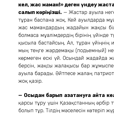
кел, жас маман!» деген үндеу жаст
салып көріңізші.
— Жастар ауылға неге
тұрған баспана жоқ. Кей ауылдарда мұ
жас мамандардың жағдайын жақсы біл
болмаса мұғалімдердің бірінің үйінде 
қысыла бастайсың. Ал, тұрған үйіңнің 
мың теңге жәрдемақы (подьемный) неге
көрмеген ескі үй. Осындай жағдайда ж
берсін, жақсы жалақысы бар жұмыспен
ауылға барады. Әйтпесе жалаң патриот
жоқ қазір.
— Осыдан барып қазақтануға қайта ке
қарсы тұру үшін Қазақстанның әрбір тұ
болып тұр. Тілдің мәселесін көтеріп ж