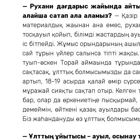
— Рухани дағдарыс жайында айтып қ
қалайша сақтап қала аламыз?
— Қазір 
материалдық жағынан ғана емес, рух
тосқауыл қойып, білімді жастардың ау
іс бітпейді. Жұмыс орындарының ашылу
сай тұрғын үйлер салынса тіпті жақс
туып-өскен Торғай аймағында тұрғынд
сақтасақ, ұлттық болмысымызды да сақ
артып, 18-19 ғасырда қалай өмір сүрс
мұражай сияқты сақтап отыр. Келген 
бар, олар да өркениетіңе пысқырмай, 
демеймін, өйткені қазақ ауылдары бас
Біз жаһандануды өз ұлттық болмысымы
— Ұлттың ұйытқысы – ауыл, осынау 