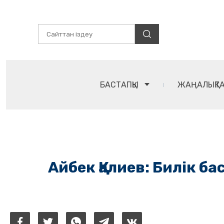
БАСТАПҚЫ
ЖАҢАЛЫҚТ
Айбек Қалиев: Билік ба