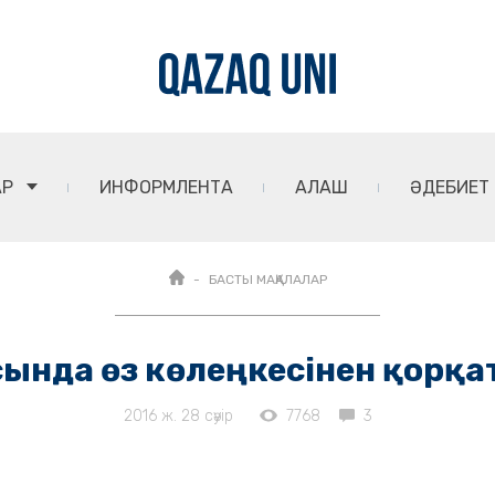
АР
ИНФОРМЛЕНТА
АЛАШ
ӘДЕБИЕТ
БАСТЫ МАҚАЛАЛАР
сында өз көлеңкесінен қорқа
2016 ж. 28 сәуір
7768
3