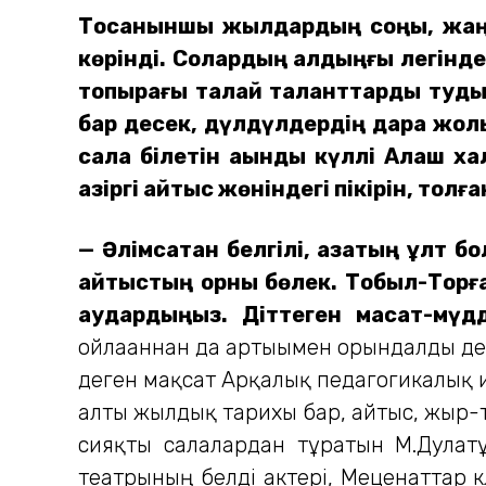
Тоқсаныншы жылдардың соңы, жаңа
көрінді. Солардың алдыңғы легінде 
топырағы талай таланттарды туды
бар десек, дүлдүлдердің дара жолы
сала білетін ақынды күллі Алаш х
қазіргі айтыс жөніндегі пікірін, то
— Әлімсақтан белгілі, қазақтың ұлт
айтыстың орны бөлек. Тобыл-Торғай 
аудардыңыз. Діттеген мақсат-мүд
ойлағаннан да артығымен орындалды де
деген мақсат Арқалық педагогикалық и
алты жылдық тарихы бар, айтыс, жыр-т
сияқты салалардан тұратын М.Дулатұ
театрының белді актері, Меценаттар 