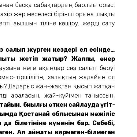
хынан басқа сабақтардың барлығы орыс,
Қазір жер мәселесі бірінші орынға шықты
епті ағылшын тіліне көшіру, жерді сату
з салып жүрген кездері ел есінде…
шалықты жетіп жатыр? Жалпы, өнер
узына неге ақындар сөз салып беруі
мыс-тіршілігін, халықтың жағдайын ол
ады? Дағдарыс жан-жақтан қысып жатқан
ді араласын, жай-күйімен таныссын,
йтайын, биылғы өткен сайлауда үгіт-
лымда Қостанай облысынан мәжіліс
да білетініне күмәнім бар. Себебі,
еген. Ал аймақты көрмеген-білмеген