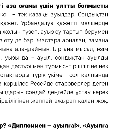
 қазақ қоғамы үшін ұлттық болмысты
кен – тек қазақы ауылдар. Сондықтан
қажет. Урбандалуға қажетті мөлшерде
ң жолын түзеп, ауыз су тартып берумен
ту де бар. Жастарға арналған, заманға
ына алаңдаймын. Бір ғана мысал, өзім
да, уызы да – ауыл, сондықтан ауылды
ан дәстүрі мен тұрмыс-тіршілігіне иек
ыстақтарды түрік үкіметі сол қалпында
а көршілес Ресейде староверлер деген
ауылдарын сондай деңгейде ұстау керек
іршілігінен жаппай ажырап қалған жоқ.
ыр? «Дипломмен — ауылға!», «Ауылға