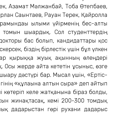
сек, Азамат Мәлжанбай, Тоба Өтепбаев,
рлан Сағынтаев, Рауан Терек, Қайролла
рамындағы ғылыми үйірменің бес-алты
томын шығардық. Сол студенттердің
докторы бас болып, кандидаттары қос
рсек, біздің бірлестік үшін бұл үлкен
 бар қырыққа жуық ақынның өлеңдері
 Осы жерде айта кететін ұсыныс, өзге
ару дәстүрі бар. Мысал үшін, «Ертіс-
інің «құлағына алтын сырға» деп айтып
і көтеріп келе жатқанына біраз болды,
ясын жинақтасақ, кемі 200-300 томдық
ық дағдарыстан гөрі рухани дағдарыс