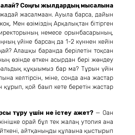
а, қалай? Соңғы жылдардың мысалына
ағдай жасалмаған. Ауылға барса, дайын
оқ. Мен өзіміздің Арқалықтан бітірген
 директорының немесе орынбасарының,
ыңның үйіне барсаң да 1-2 күннен кейін
ңай? Алғашқы барғанда берілетін тоқсан
ның өзінде өткен ғасырдан бері жөндеу
ральдық құқығымыз бар ма? Тұрғын үйін
а келтірсін, міне, сонда ғана жастар
 құрып, қой бағып кете беретін жастар
рсы тұру үшін не істеу қажет?
— Оған
кінішке орай бұл тек жалаң утопия ғана
 Өйткені, айтқаныңды құлағына қыстырып