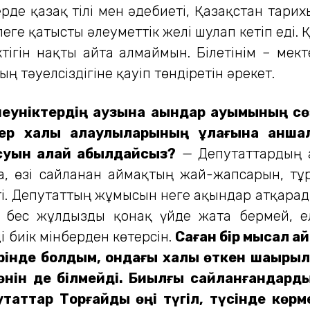
де қазақ тілі мен әдебиеті, Қазақстан тари
леге қатысты әлеуметтік желі шулап кетіп еді. 
ктігін нақты айта алмаймын. Білетінім – мект
ң тәуелсіздігіне қауіп төндіретін әрекет.
неуніктердің аузына ақындар қауымының сө
лер халық қалаулыларының құлағына қан
суын қалай қабылдайсыз?
— Депутаттардың а
 өзі сайланған аймақтың жай-жапсарын, тұр
тті. Депутаттың жұмысын неге ақындар атқар
к бес жұлдызды қонақ үйде жата бермей, ел
 биік мінберден көтерсін.
Саған бір мысал а
рінде болдым, ондағы халық өткен шақыры
нін де білмейді. Биылғы сайланғандарды 
утаттар Торғайды өңі түгіл, түсінде көрм