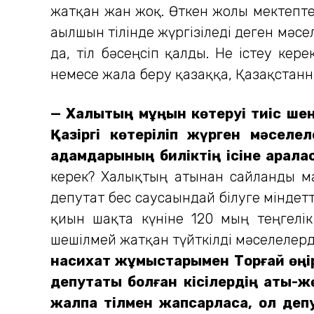
жатқан жан жоқ. Өткен жолы мектептер
ағылшын тілінде жүргізіледі деген мәсе
да, тіл бәсеңсіп қалды. Не істеу кере
немесе жалға беру қазаққа, Қазақстанны
— Халықтың мұңын көтеруі тиіс ше
Қазіргі көтеріліп жүрген мәселе
адамдарының биліктің ісіне арала
керек? Халықтың атынан сайланды ма,
депутат бес саусағындай білуге мінде
қиын шақта күніне 120 мың теңгелі
шешілмей жатқан түйткілді мәселелерді
насихат жұмыстарымен Торғай өңі
депутаты болған кісілердің аты-жө
жалпақ тілмен жапсарласақ, ол деп