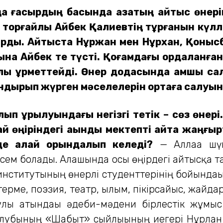
 ғасырдың басында қазақтың айтыс өнерін
торғайлық Айбек Қалиевтің тұрғанын күллі қ
рды. Айтыста Нұржан мен Нұрхан, Қонысба
на Айбек те түсті. Қоғамдағы қордаланға
алқы құрметтейді. Өнер додасында қамшы с
лғандырып жүрген мәселелерін ортаға салуын
 болып құрылуындағы негізгі тетік – сөз өн
өңіріндегі ақындық мектепті қайта жаңғырт
де қалай орындалып келеді?
— Аллаға шүк
сем болады. Алғашында осы өңірдегі айтысқа
нститутының өнерлі студенттерінің бойындағы 
ерме, поэзия, театр, ғылым, пікірсайыс, жайда
лы атындағы әдеби-мәдени бірлестік жұмыс 
клубының «Шабыт» сыйлығының иегері Нұрлан