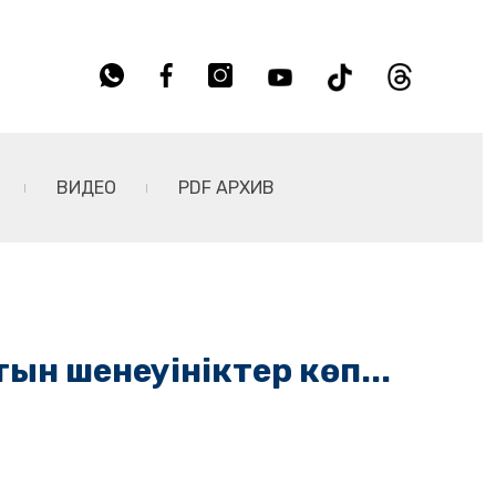
ВИДЕО
PDF АРХИВ
тын шенеуініктер көп...