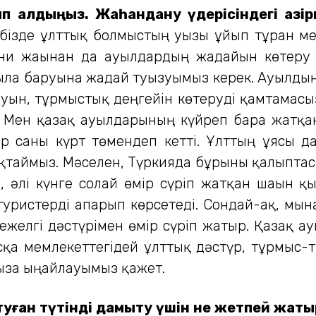
алдыңыз. Жаһандану үдерісіндегі қазіргі
бізде ұлттық болмыстың уызы ұйып тұрған ме
ани жағынан да ауылдардың жағдайын көтеру 
ылға баруына жағдай туғызуымыз керек. Ауылды
ын, тұрмыстық деңгейін көтеруді қамтамасыз е
ы. Мен қазақ ауылдарының күйреп бара жатқан
ар саны күрт төмендеп кетті. Ұлттың ұясы 
таймыз. Мәселен, Түркияда бұрынғы қалыптасқ
е, әлі күнге солай өмір сүріп жатқан шағын қ
туристерді апарып көрсетеді. Сондай-ақ, мын
ежелгі дәстүрімен өмір сүріп жатыр. Қазақ 
қа мемлекеттегідей ұлттық дәстүр, тұрмыс-т
зға ыңғайлауымыз қажет.
туған түтінді дамыту үшін не жетпей жат