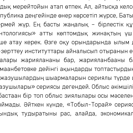
дық мерейтойын атап өтпек. Ал, айтысқа кел
спублика деңгейінде өнер көрсетіп жүрсе, Баты
рмей жүр. Ең басты жаңалық – бірлестік құ
антологиясы» атты көптомдық жинақтың үш 
ше атау керек. Өзге оқу орындарында ғылым 
ерттеу институттары айналысып отырғанын еске
рмалары жарияланғаны бар, жарияланбағаны
ағанбетовке дейінгі ақындарды топтастырдық.
жазушылардың шығармаларын сериялы түрде шығ
ушылары» сериясы дегендей. Облыс әкімшіліг
бастаған бір топ облыс зиялылары осы мәселен
оймады. Әйткен күнде, «Тобыл-Торғай» сери
қиындық тудыратыны рас, алайда, экономикал