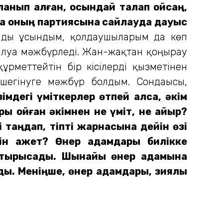
уланып алған, осындай талап қойсаң,
онда оның партиясына сайлауда дауыс
мды ұсындым, қолдаушыларым да көп
 алуға мәжбүрледі. Жан-жақтан қоңырау
құрметтейтін бір кісілерді қызметінен
і шегінуге мәжбүр болдым. Сондағысы,
імдегі үміткерлер өтпей қалса, әкім
ы қойған әкімнен не үміт, не қайыр?
і таңдап, тіпті жарнасына дейін өзі
шін қажет? Өнер адамдары билікке
ға тырысады. Шынайы өнер адамына
лады. Меніңше, өнер адамдары, зиялы