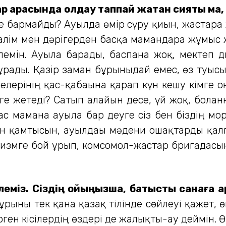
ар арасында қолдау таппай жатқан сияқты м
 бармайды? Ауылда өмір сүру қиын, жастарға ж
ғалім мен дәрігерден басқа мамандарға жұмыс ж
емін. Ауылға барады, баспана жоқ, мектеп
тұрады. Қазір заман бұрынғыдай емес, өз туыс
иелерінің қас-қабағына қарап күн кешу кімге о
 жетеді? Сатып алайын десе, үй жоқ, болған
ас маманға ауылға бар деуге сіз бен біздің мо
 қамтысын, ауылдағы мәдени ошақтарды қалпын
измге бой ұрып, комсомол-жастар бригадасын
леміз. Сіздің ойыңызша, батыстық санаға қа
рғыны тек қана қазақ тілінде сөйлеуі қажет, ө
үрген кісілердің өздері де жалықты-ау деймін.