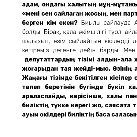
адам, ондағы халықтың мұң-мұқтажын
«мені сен сайлаған жоқсың, мен пар
берген кім екен?
Биылғы сайлауда 
болды. Бірақ, қала әкімшілігі түрлі 
шалғызып, өзім сыйлайтын кісілерді д
кетіреміз дегенге дейін барды. Мен 
депутаттардың тізімі алдын-ала жас
жоғарыдан таяқ жейді-мыс. Өзінің қ
Жаңағы тізімде бекітілген кісілер 
төлеп беретінін бүгінде бүкіл х
араласпайды, керісінше, халық п
биліктің түкке керегі жоқ, саясатқ
қауым өкілдері биліктің басқа сала