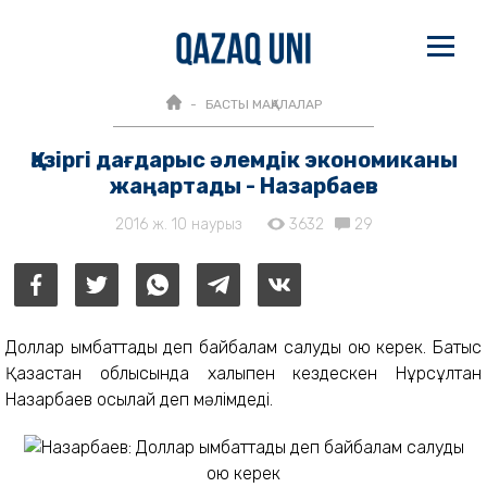
БАСТЫ МАҚАЛАЛАР
Қазіргі дағдарыс әлемдік экономиканы
жаңартады - Назарбаев
2016 ж. 10 наурыз
3632
29
Доллар қымбаттады деп байбалам салуды қою керек. Батыс
Қазақстан облысында халықпен кездескен Нұрсұлтан
Назарбаев осылай деп мәлімдеді.