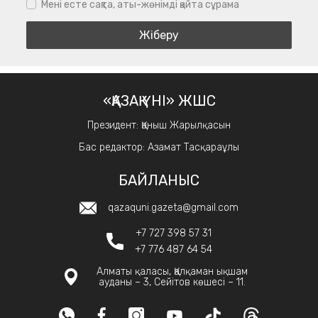
Мені есте сақта, аты-жөнімді қайта сұрама
«ҚАЗАҚ ҮНІ» ЖШС
Президент: Қаныш Жарылқасын
Бас редактор: Азамат Тасқараұлы
БАЙЛАНЫС
qazaquni.gazeta@gmail.com
+7 727 398 57 31
+7 776 487 64 54
Алматы қаласы, Қалқаман ықшам
ауданы – 3, Сейітов көшесі – 11.