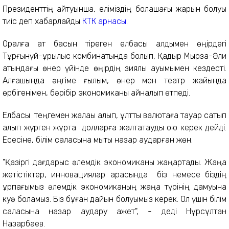
Президенттің айтуынша, еліміздің болашағы жарқын болуы
тиіс деп хабарлайды
КТК арнасы
.
Оралға ат басын тіреген елбасы алдымен өңірдегі
Тұрғынүй-құрылыс комбинатында болып, Қадыр Мырза-Әли
атындағы өнер үйінде өңірдің зиялы қауымымен кездесті.
Алғашында әңгіме ғылым, өнер мен театр жайында
өрбігенімен, бәрібір экономиканы айналып өтпеді.
Елбасы теңгемен жалақы алып, ұлттық валютаға тауар сатып
алып жүрген жұртқа долларға жалтақтауды қою керек дейді.
Есесіне, білім саласына мықты назар аударған жөн.
"Қазіргі дағдарыс әлемдік экономиканы жаңартады. Жаңа
жетістіктер, инновациялар арқасында біз немесе біздің
ұрпағымыз әлемдік экономиканың жаңа түрінің дамуына
куә боламыз. Біз бұған дайын болуымыз керек. Ол үшін білім
саласына назар аудару қажет", - деді Нұрсұлтан
Назарбаев.