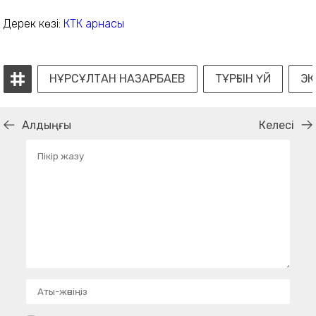
Дерек көзі:
КТК арнасы
НҰРСҰЛТАН НАЗАРБАЕВ
ТҰРҒЫН ҮЙ
ЭК
Алдыңғы
Келесі