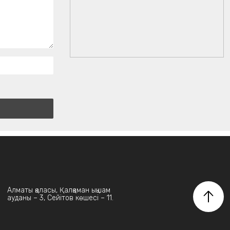
Алматы қаласы, Қалқаман ықшам
ауданы – 3, Сейітов көшесі – 11.