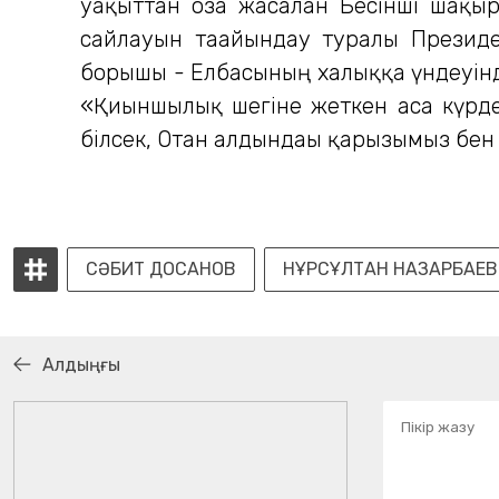
уақыттан оза жасалған Бесінші шақы
сайлауын тағайындау туралы Президе
борышы - Елбасының халыққа үндеуінде 
«Қиыншылық шегіне жеткен аса күрделі
білсек, Отан алдындағы қарызымыз бен
СӘБИТ ДОСАНОВ
НҰРСҰЛТАН НАЗАРБАЕВ
Алдыңғы