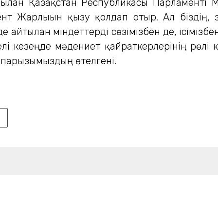
рылған Қазақстан Республикасы Парламенті М
нт Жарлығын қызу қолдап отыр. Ал біздің, з
айтылған міндеттерді сөзімізбен де, ісімізбе
 кезеңде мәдениет қайраткерлерінің рөлі күр
 парызымыздың өтелгені.