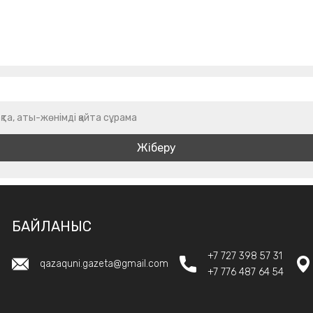
қта, аты-жөнімді қайта сұрама
БАЙЛАНЫС
+7 727 398 57 31
qazaquni.gazeta@gmail.com
+7 776 487 64 54