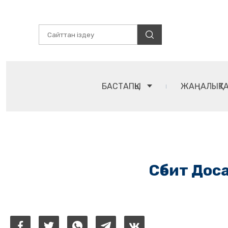
БАСТАПҚЫ
ЖАҢАЛЫҚТ
Сәбит Дос