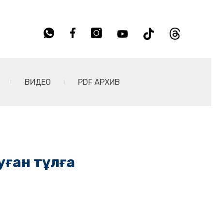
ВИДЕО
PDF АРХИВ
уған тұлға