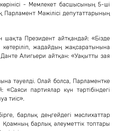
көрінісі - Мемлекет басшысының 5-ші
қ Парламент Мәжілісі депутаттарының
ан шақта Президент айтқандай: «Бізде
ы көтеріліп, жағдайдың жақсаратынына
в Данте Алигьери айтқан: «Уақытты зая
ына тәуелді. Олай болса, Пар­ламентке
 «Сая­си партиялар күн тәрті­бін­дегі
ға тиіс».
бірге, барлық деңгейдегі мәслихаттар
. Қоғамның барлық әлеуметтік топтары