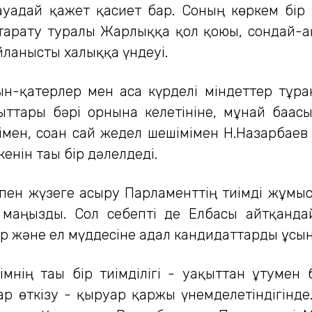
уадай қажет қасиет бар. Соның көркем бір 
тарату туралы Жарлыққа қол қоюы, сондай-а
йланысты халыққа үндеуі.
н-қатер­лер мен аса күрделі міндеттер тұрғ
қыттары бәрі орнына келетініне, мұнай бағас
зімен, соған сай жедел шешімімен Н.Назарбае
нін тағы бір дәлелдеді.
ен жүзеге асыру Пар­ламенттің тиімді жұмыс
аңызды. Сол се­беп­ті де Елбасы айтқандай:
кер және ел мүд­десіне адал кандидаттарды ұсыну
нің тағы бір тиімділігі - уақыттан ұтумен 
 өткізу - қыруар қаржы үнемде­летіндігінде