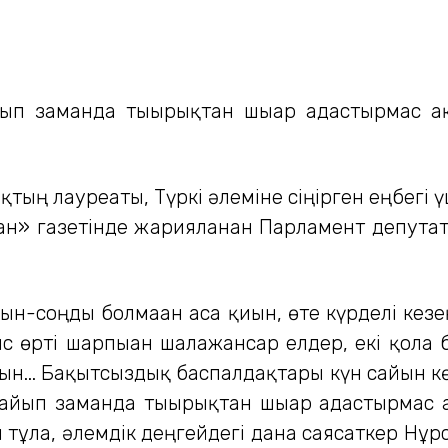
ып заманда тығырықтан шығар адастырмас а
ықтың лауреаты, Түркі әлеміне сіңірген еңбегі
ан» газетінде жарияланған Парламент депут
рын-соңды болмаған аса қиын, өте күрделі кезе
с өрті шарпыған шалажансар елдер, екі қолға 
сқын... Бақытсыздық баспалдақтары күн сайын 
ғайып заманда тығырықтан шығар адастырмас 
ан тұлға, әлемдік деңгейдегі дана саясаткер 