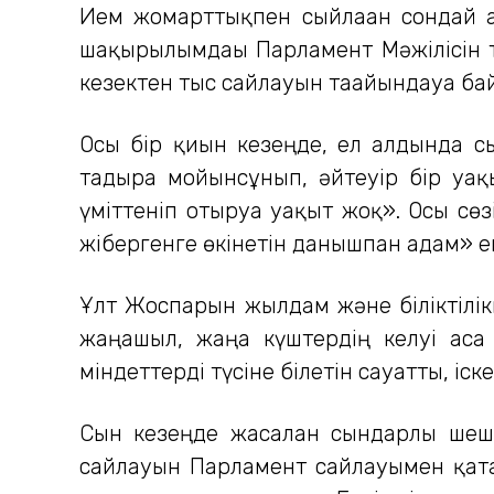
Ием жомарттықпен сыйлаған сондай а
шақырылымдағы Парламент Мәжілісін 
кезектен тыс сайлауын тағайындауға ба
Осы бір қиын кезеңде, ел алдында сы
тағдырға мойынсұнып, әйтеуір бір уа
үміттеніп отыруға уақыт жоқ». Осы сө
жібергенге өкінетін данышпан адам» еке
Ұлт Жоспарын жылдам және біліктілікп
жаңа­шыл, жаңа күштердің келуі аса м
міндеттерді түсіне білетін сауатты, іс
Сын кезеңде жасалған сындарлы шешім
сайлауын Парламент сайлауымен қатар