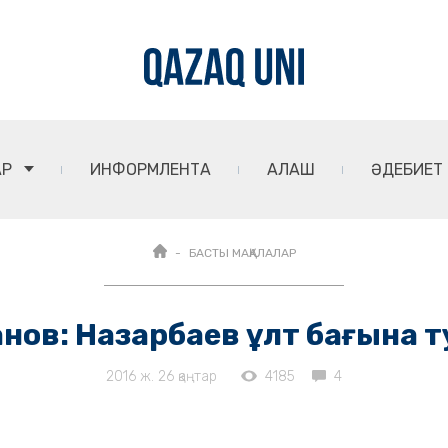
АР
ИНФОРМЛЕНТА
АЛАШ
ӘДЕБИЕТ
БАСТЫ МАҚАЛАЛАР
анов: Назарбаев ұлт бағына т
2016 ж. 26 қаңтар
4185
4