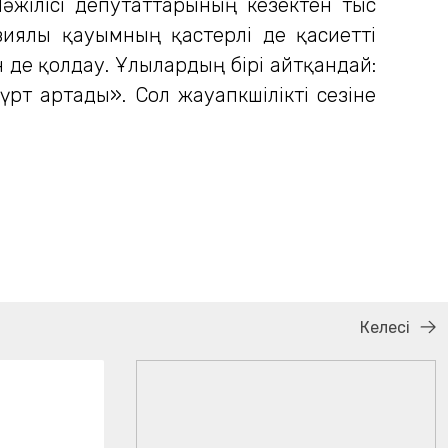
әжілісі депутаттарының кезектен тыс
ия­лы қауымның қастерлі де қасиетті
н де қолдау. Ұлылардың бірі айтқандай:
т артады». Сол жауап­к­шілікті сезіне
Келесі