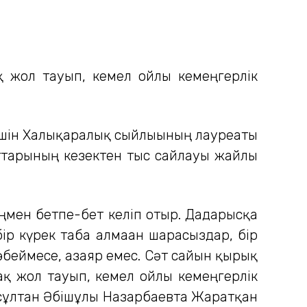
қ жол тауып, кемел ойлы кемеңгерлік
 үшін Халықаралық сыйлығының лауреаты
аттарының кезектен тыс сайлауы жайлы
ңмен бетпе-бет келіп отыр. Дағдарысқа
бір күрек таба алмаған шарасыздар, бір
көбеймесе, азаяр емес. Сәт сайын қырық
ақ жол тауып, кемел ойлы кемеңгерлік
Нұрсұлтан Әбішұлы Назарбаевта Жаратқан