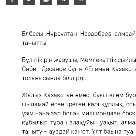
Елбасы Нұрсұлтан Назарбаев алмағай
танытты.
Бұл пікірін жазушы, Мемлекеттік сыйл
Сәбит Досанов бүгін «Егемен Қазақст
толғанысында білдірді.
Жалғыз Қазақстан емес, бүкіл әлем бұ
шыдамай есеңгіреген кәрі құрлық, соғы
үзім нанға зар болған миллиондаған бо
құбылып тұрған алақұйын уақыт, алма
таныту - ауадай қажет. Ұлт бағына туғ