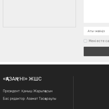
Мені есте са
«ҚАЗАҚ ҮНІ» ЖШС
Президент: Қаныш Жарылқасын
Бас редактор: Азамат Тасқараұлы