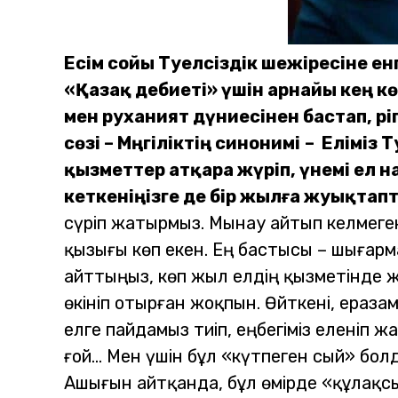
Есім сойы Тәуелсіздік шежіресіне е
«Қазақ әдебиеті» үшін арнайы кең 
мен руханият дүниесінен бастап, әр
сөзі – Мәңгіліктің синонимі
– Еліміз 
қызметтер атқара жүріп, үнемі ел
кеткеніңізге де бір жылға жуықтап
сүріп жатырмыз. Мынау айтып келмеге
қызығы көп екен. Ең бастысы – шығарма
айттыңыз, көп жыл елдің қызметінде 
өкініп отырған жоқпын. Өйткені, ераза
елге пайдамыз тиіп, еңбегіміз еленіп 
ғой... Мен үшін бұл «күтпеген сый» бол
Ашығын айтқанда, бұл өмірде «құлақсыз