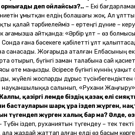
 орнығады деп ойлайсыз?..
– Екі бағдарлам
ниетін ұмытқан елдің болашағы жоқ. Ал ұлтты
қты қалай тәрбиелейміз – ертеңгі дүние – керу
к ағамызша айтқанда: «Әрбір ұлт – өз болмы
. Сонда ғана бәсекеге қабілетті ұлт қалыптас
на санасады.
Жоғарыда аталған Елбасының ек
а отырып, бүгінгі заман талабына сай қасиет
сы өте маңызды. Әсіресе бүгінгі күннің уақы
йды, жүйелі жоспарды дұрыс түсінбегендіктен 
а науқаншылыққа салынып, «Рухани Жаңғыру» 
Жалпы, қазіргі әлемде біздің қазақ елі сия
и бастауларын шарқ ұра іздеп жүрген, на
ын түгендеп жүрген халық бар ма? Әлде, өз
– Түбін іздеп, руханиятын түгендеу – тек текті
 ала жаздай жаттап алған елді өз басым көрге