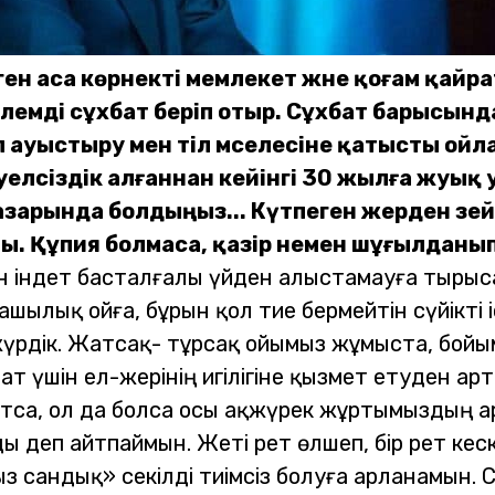
нген аса көрнекті мемлекет және қоғам қай
көлемді сұхбат беріп отыр. Сұхбат барысын
іп ауыстыру мен тіл мәселесіне қатысты ойл
Тәуелсіздік алғаннан кейінгі 30 жылға жуы
 назарында болдыңыз... Күтпеген жерден з
ты. Құпия болмаса, қазір немен шұғылданы
н індет басталғалы үйден алыстамауға тырыс
шылық ойға, бұрын қол тие бермейтін сүйікті і
жүрдік. Жатсақ- тұрсақ ойымыз жұмыста, бойы
мат үшін ел-жерінің игілігіне қызмет етуден а
жатса, ол да болса осы ақжүрек жұртымыздың ар
ды деп айтпаймын. Жеті рет өлшеп, бір рет кес
 сандық» секілді тиімсіз болуға арланамын. С