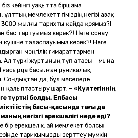
 біз кейінгі уақытта біршама
лттық мемлекеттігіміздің негізі Қазақ
 3000 жылғы тарихты қайда қоямыз?!
ан бас тартуымыз керек?!
Неге сонау
н күшіне таласпауымыз керек?!
Неге
дырған мәңгілік ғимараттармен
. Ал түркі жұртының түп атасы – мына
VIII ғасырда басылған руникалық
.
Сондықтан да, бұл мәселеде
ын қалыптастыру шарт.
– «Күлтегіннің
ге түрткі болды. Елбасы
кті істің басы-қасында тағы да
маның негізгі ерекшелігі неде еді?
 бір ерекшелік. Қай мемлекет болсын
езінде тарихымызды зерттеу мүмкін