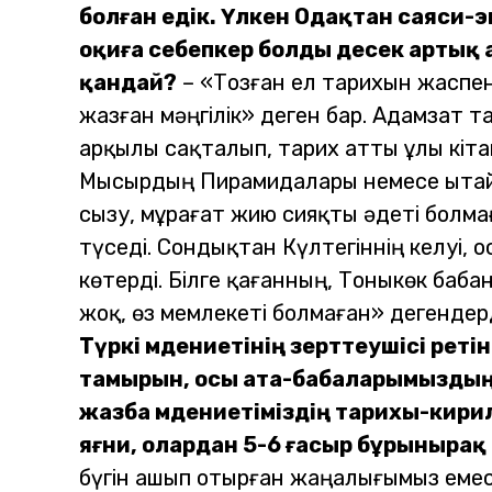
болған едік. Үлкен Одақтан саяси-э
оқиға себепкер болды десек артық 
қандай?
– «Тозған ел тарихын жаспен
жазған мәңгілік» деген бар. Адамзат т
арқылы сақталып, тарих атты ұлы кіта
Мысырдың Пирамидалары немесе Қытайды
сызу, мұрағат жию сияқты әдеті болмағ
түседі. Сондықтан Күлтегіннің келуі,
көтерді. Білге қағанның, Тоныкөк баба
жоқ, өз мемлекеті болмаған» дегендер
Түркі мәдениетінің зерттеушісі ретін
тамырын, осы ата-бабаларымыздың 
жазба мәдениетіміздің тарихы-кири
яғни, олардан 5-6 ғасыр бұрынырақ
бүгін ашып отырған жаңалығымыз еме