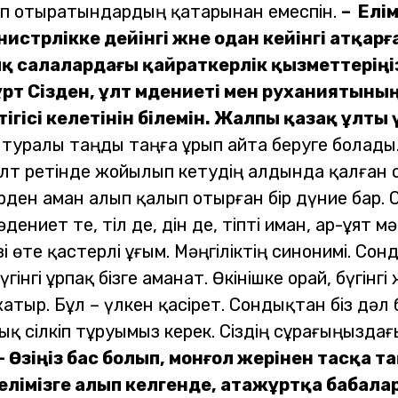
ап отыратындардың қатарынан емеспін.
– Елі
стрлікке дейінгі және одан кейінгі атқарған
қ салалардағы қайраткерлік қызметтерің
жұрт Сізден, ұлт мәдениеті мен руханиятын
естігісі келетінін білемін. Жалпы қазақ ұлт
туралы таңды таңға ұрып айта беруге болады.
 Ұлт ретінде жойылып кетудің алдында қалған 
ен аман алып қалып отырған бір дүние бар. О
дениет те, тіл де, дін де, тіпті иман, ар-ұят 
і өте қастерлі ұғым. Мәңгіліктің синонимі. С
інгі ұрпақ бізге аманат.
Өкінішке орай, бүгінг
ыр. Бұл – үлкен қасірет. Сондықтан біз дәл 
қ сілкіп тұруымыз керек. Сіздің сұрағыңызда
– Өзіңіз бас болып, монғол жерінен тасқа 
елімізге алып келгенде, атажұртқа бабалар