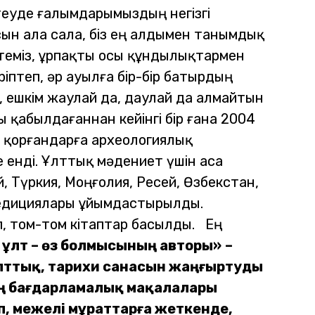
теуде ғалымдарымыздың негізгі
н ала сала, біз ең алдымен танымдық
теміз, ұрпақты осы құндылықтармен
іптеп, әр ауылға бір-бір батырдың
п, ешкім жаулай да, даулай да алмайтын
 қабылдағаннан кейінгі бір ғана 2004
 қорғандарға археологиялық
е енді. Ұлттық мәдениет үшін аса
й, Түркия, Моңғолия, Ресей, Өзбекстан,
спедициялары ұйымдастырылды.
 том-том кітаптар басылды.
Ең
 ұлт – өз болмысының авторы»
–
лттық, тарихи санасын жаңғыртуды
ың бағдарламалық мақалалары
ып, межелі мұраттарға жеткенде,