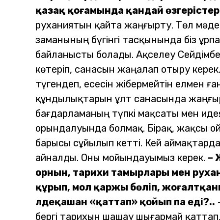
қазақ қоғамында қандай өзгерістер
руханиятын қайта жаңғырту. Төл мәде
заманының бүгінгі тасқынында біз ұрпа
байланысты болады. Ақселеу Сейдімбе
көтеріп, санасын жаңалап отыру керек
түгендеп, есесін жібермейтін елмен ға
құндылықтарын ұлт санасында жаңғырт
бағдарламаның түпкі мақсаты мен идея
орындалуында болмақ.
Бірақ, жақсы о
барысы сұйылып кетті. Кей аймақтард
айналды. Оны мойындауымыз керек.
– 
орнын, тарихи тамырлары мен рухан
құрып, мол қаржы бөліп, жоғалтқан
әлдеқашан «қаттап» қойып па еді?..
бергі тарихын шашау шығармай қаттап,