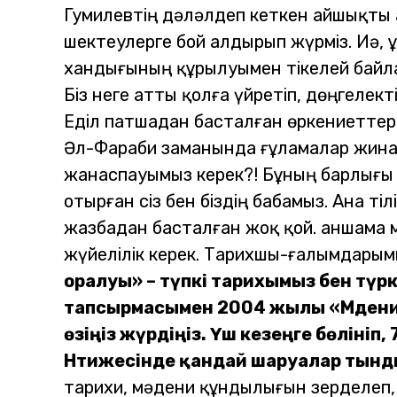
Гумилевтің дәләлдеп кеткен айшықты 
шектеулерге бой алдырып жүрміз. Иә, ұ
хандығының құрылуымен тікелей байлан
Біз неге атты қолға үйретіп, дөңгелек
Еділ патшадан басталған өркениеттер
Әл-Фараби заманында ғұламалар жинағ
жанаспауымыз керек?!
Бұның барлығы 
отырған сіз бен біздің бабамыз.
Ана тіл
жазбадан басталған жоқ қой. Қаншама 
жүйелілік керек. Тарихшы-ғалымдарым
оралуы» – түпкі тарихымыз бен түрк
тапсырмасымен 2004 жылы «Мәдени 
өзіңіз жүрдіңіз. Үш кезеңге бөлініп
Нәтижесінде қандай шаруалар тын
тарихи, мәдени құндылығын зерделеп,