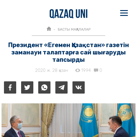
БАСТЫ МАҚАЛАЛАР
Президент «Егемен Қазақстан» газетін
заманауи талаптарға сай шығаруды
тапсырды
2020 ж. 28 қазан
1994
0