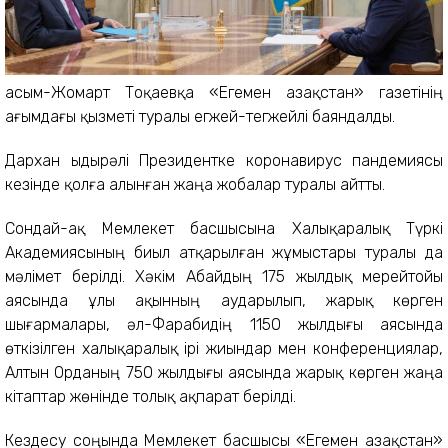
Қасым-Жомарт Тоқаевқа «Егемен Қазақстан» газетінің
ағымдағы қызметі туралы егжей-тегжейлі баяндалды.
Дархан Қыдырәлі Президентке коронавирус пандемиясы
кезінде қолға алынған жаңа жобалар туралы айтты.
Сондай-ақ Мемлекет басшысына Халықаралық Түркі
Академиясының биыл атқарылған жұмыстары туралы да
мәлімет берілді. Хәкім Абайдың 175 жылдық мерейтойы
аясында ұлы ақынның аударылып, жарық көрген
шығармалары, әл-Фарабидің 1150 жылдығы аясында
өткізілген халықаралық ірі жиындар мен конференциялар,
Алтын Орданың 750 жылдығы аясында жарық көрген жаңа
кітаптар жөнінде толық ақпарат берілді.
Кездесу соңында Мемлекет басшысы «Егемен Қазақстан»