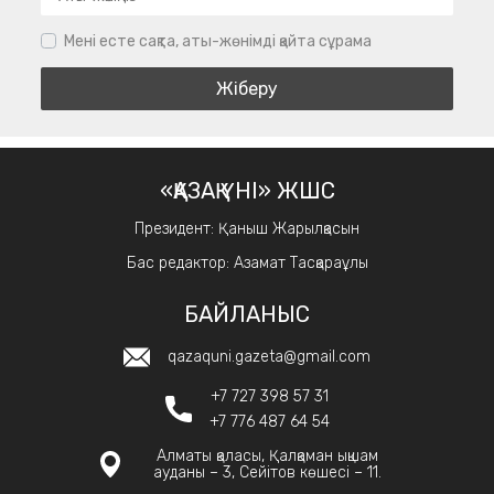
Мені есте сақта, аты-жөнімді қайта сұрама
«ҚАЗАҚ ҮНІ» ЖШС
Президент: Қаныш Жарылқасын
Бас редактор: Азамат Тасқараұлы
БАЙЛАНЫС
qazaquni.gazeta@gmail.com
+7 727 398 57 31
+7 776 487 64 54
Алматы қаласы, Қалқаман ықшам
ауданы – 3, Сейітов көшесі – 11.