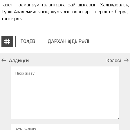
газетін заманауи талаптарға сай шығарып, Халықаралық
Түркі Академиясының жұмысын одан әрі ілгерілете беруді
тапсырды.
ТОҚАЕВ
ДАРХАН ҚЫДЫРӘЛІ
Алдыңғы
Келесі