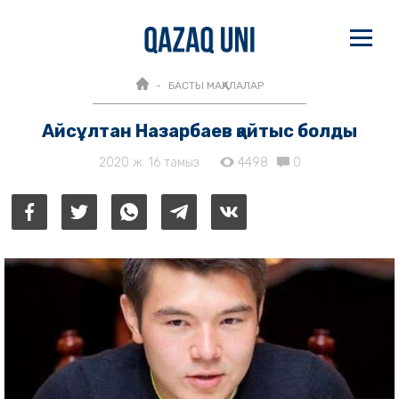
БАСТЫ МАҚАЛАЛАР
Айсұлтан Назарбаев қайтыс болды
2020 ж. 16 тамыз
4498
0