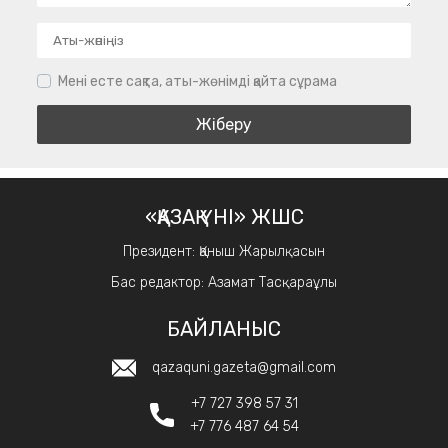
Мені есте сақта, аты-жөнімді қайта сұрама
«ҚАЗАҚ ҮНІ» ЖШС
Президент: Қаныш Жарылқасын
Бас редактор: Азамат Тасқараұлы
БАЙЛАНЫС
qazaquni.gazeta@gmail.com
+7 727 398 57 31
+7 776 487 64 54