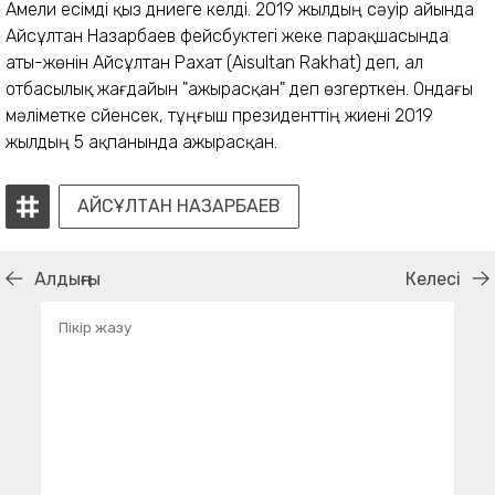
Амели есімді қыз дүниеге келді. 2019 жылдың сәуір айында
Айсұлтан Назарбаев фейсбуктегі жеке парақшасында
аты-жөнін Айсұлтан Рахат (Aisultan Rakhat) деп, ал
отбасылық жағдайын "ажырасқан" деп өзгерткен. Ондағы
мәліметке сүйенсек, тұңғыш президенттің жиені 2019
жылдың 5 ақпанында ажырасқан.
АЙСҰЛТАН НАЗАРБАЕВ
Алдыңғы
Келесі