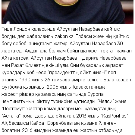
Түнде Лондон қаласында Айсұлтан Назарбаев қайтыс
болды, деп хабарлайды zakon.kz. Елбасы жиенінің қайтыс
болу себебі анықталып жатыр. Айсұлтан Назарбаев 30
жаста еді. Алдын ала болжам бойынша жүрегі тоқтап қалған.
Айта кетсек, Айсұлтан Назарбаев – Дариға Назарбаева
мен Рахат Әлиевтің екінші ұлы. Оны бұқаралық ақпарат
құралдары көбінесе "президенттің сүйікті жиені" деп
атайды. 1990 жылы 26 тамызда өмірге келген. Бала кезден
футболға қызығады. 2006 жылы Қазақстанның
жасөспірімдер құрамасының сапында Еуропа
чемпинатының іріктеу турниріне қатысады. "Челси" және
"Портсмут" жастар командалары мен қазақстандық
"Астана" командасында ойнаған. 2013 жылы "ҚазРомГаз"
АҚ басшысы Қайрат Боранбаевтың қызына үйленген
болатын. 2016 жылдың жазында екі жастың отбасында