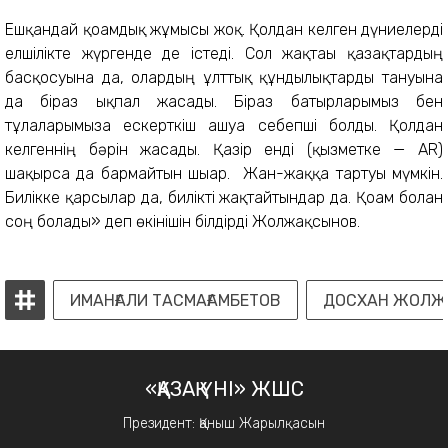
Ешқандай қоғамдық жұмысы жоқ. Қолдан келген дүниелерді
елшілікте жүргенде де істеді. Сол жақтағы қазақтардың
басқосуына да, олардың ұлттық құндылықтарды тануына
да біраз ықпал жасады. Біраз батырларымыз бен
тұлғаларымызға ескерткіш ашуға себепші болды. Қолдан
келгеннің бәрін жасады. Қазір енді (қызметке — AR)
шақырса да бармайтын шығар. Жан-жаққа тартуы мүмкін.
Билікке қарсылар да, билікті жақтайтындар да. Қоғам болған
соң болады» деп өкінішін білдірді Жолжақсынов.
ИМАНҒАЛИ ТАСМАҒАМБЕТОВ
ДОСХАН ЖОЛЖ
«ҚАЗАҚ ҮНІ» ЖШС
Президент: Қаныш Жарылқасын