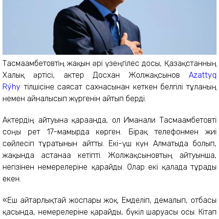
Тасмағамбетовтің жақын әрі үзеңгілес досы, Қазақстанның
Халық әртісі, актер Досхан Жолжақсынов
Azattyq
Rýhy
тілшісіне саясат сахнасынан кеткен белгілі тұлғаның
немен айналысып жүргенін айтып берді.
Актердің айтуына қарағанда, ол Иманғали Тасмағамбетовті
соңғы рет 17-мамырда көрген. Бірақ телефонмен жиі
сөйлесіп тұратынын айтты. Екі-үш күн Алматыда болып,
жақында астанаға кетіпті. Жолжақсыновтың айтуынша,
негізінен немерелеріне қарайды. Олар екі қалада тұрады
екен.
«Еш айтарлықтай жоспары жоқ. Емделіп, демалып, отбасы
қасында, немерелеріне қарайды, бүкіл шаруасы осы. Кітап