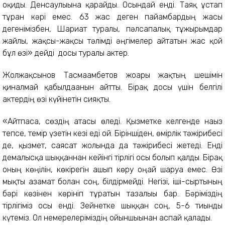
оқиды. Денсаулығына қарайды. Осындай енді. Таяқ ұстап
тұрған кәрі емес. 63 жас деген пайғамбардың жасы
дегенімізбен, Шариғат туралы, пәлсапалық тұжырымдар
жайлы, жақсы-жақсы тәлімді әңгімелер айтатын жас қой
бұл өзі» дейді досы туралы актер.
Жолжақсынов Тасмағамбетов жоғары жақтың шешімін
қиналмай қабылдағанын айтты. Бірақ досы үшін белгілі
актердің өзі күйінетін сияқты.
«Айтпаса, сөздің атасы өледі. Қызметке келгенде нағыз
тепсе, темір үзетін кезі еді ғой. Біріншіден, өмірлік тәжірибесі
де, қызмет, саясат жолында да тәжірибесі жетеді. Енді
демалысқа шыққаннан кейінгі тірлігі осы болып қалды. Бірақ
оның көңілін, көкірегін ашып көру оңай шаруа емес. Өзі
мықты азамат болған соң, білдірмейді. Негізі, іші-сыртының
бәрі көзінен көрініп тұратын тазалығы бар. Бәріміздің
тірлігіміз осы енді. Зейнетке шыққан соң, 5-6 тиынды
күтеміз. Ол немерелеріміздің ойыншығынан аспай қалады.