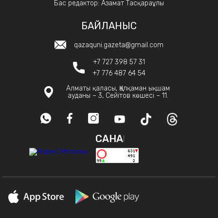
Бас редактор: Азамат Тасқараұлы
БАЙЛАНЫС
qazaquni.gazeta@gmail.com
+7 727 398 57 31
+7 776 487 64 54
Алматы қаласы, Қалқаман ықшам
ауданы – 3, Сейітов көшесі – 11.
САНАҚ