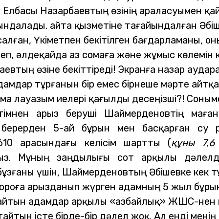
 Елбасы Назарбаевтың өзінің араласуымен қа
ындалады. Қайта қызметіне тағайындалған Әбіш
салған, Үкіметпен бекітілген бағдарламаны, он
п, әлдеқайда аз сомаға және жұмыс көлемін
евтың өзіне бекіттіреді!
Экранға назар аудар
адамдар
тұрғанын бір емес бірнеше мәрте айтқа
ма лауазым иелері қағылды десеңізші?!
Соныме
 үстімнен арыз беруші Шаймерденовтің мағ
берерден 5-ай бұрын мен басқарған су р
10 арасындағы келісім шартты (
құны 7,6
з. Мұның заңдылығы сот арқылы дәлелден
бұзғаны үшін, Шаймерденовтың Әбішевке кек т
Бюроға арызданып жүрген адамның 5 жыл бұры
айтын адамдар арқылы «Қазбайлық» ЖШС-нен п
айтын істе бірде-бір дәлел жоқ.
Ал енді менің