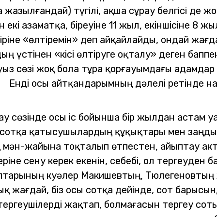
азылғандай) түгілі, ақша сұрау белгісі де жо
екі азаматқа, біреуіне 11 жыл, екіншісіне 8 
 біріне «өлтіремін» деп айқайлайды, ондай жа
дың үстінен «кісі өлтіруге оқталу» деген бапп
уыз сөзі жоқ бола тұра қорғауымдағы адамдар 
Енді осы айтқандарымның дәлелі ретінде на
ау сөзінде осы іс бойынша бір жылдан астам у
қ сотқа қатысушылардың құқықтары мен заңды 
тің мән-жайына тоқталып өтпестен, айыптау ак
не сену керек екенін, себебі, ол тергеуден ба
птарының куәлер Макишевтың, Тюлегеновтың ж
қ жағдай, біз осы сотқа дейінде, сот барыс
тергеушілерді жақтап, болмағасын тергеу соты