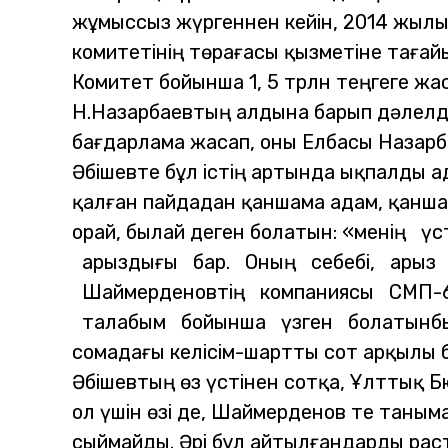
жұмыссыз жүргеннен кейін, 2014 жылы
комитетінің төрағасы қызметіне тағай
Комитет бойынша 1, 5 трлн теңгеге жа
Н.Назарбаевтың алдына барып дәлелде
бағдарлама жасап, оны Елбасы Назарба
Әбішевте бұл істің артында ықпалды 
қалған пайдадан қаншама адам, қанша
орай, былай деген болатын: «менің
арыздығы бар. Оның себебі, арыз 
Шаймерденовтің компаниясы СМП-6
талабым бойынша үзген болатынбы
сомадағы келісім-шартты сот арқылы 
Әбішевтың өз үстінен сотқа, Ұлттық 
ол үшін өзі де, Шаймерденов те таным
сыймайды. Әрі бұл айтылғандарды раст