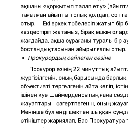
ақшаны «қорқытып талап ету» (айыпта ж
тағылған айыпты толық қолдап, соттан 
отыр.
Екі еркек төбелесіп жатып бір
кездестіріп жатамыз, бірақ ешкім олар
жағдайда, ақша сұрағаны туралы бір а
бостандықтарынан айырылғалы отыр.
Прокурордың сөйлеген сөзіне
Прокурор өзінің 22 минуттық айыпт
жүргізілгенін, оның барысында барлы
объективті тергелгенін айта келіп, іс
ішінен куә Шаймерденовтың ғана сөздері
жауаптарын өзгертпегенін, оның жауа
Меніңше бұл енді шектен шыққан сұмды
өтініштер жариялап, Бас Прокуратура 