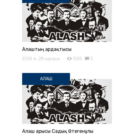
Алаштың ардақтысы
2024 ж. 28 қараша
1035
0
АЛАШ
Алаш арысы Садық Өтегенұлы