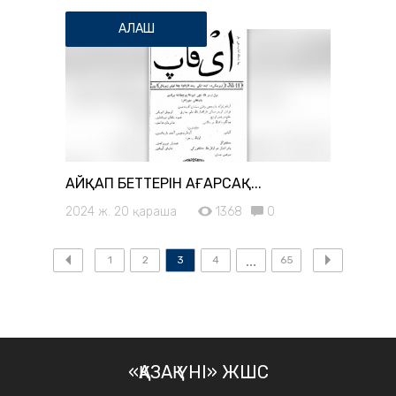
АЛАШ
АЙҚАП БЕТТЕРІН АҢҒАРСАҚ...
2024 ж. 20 қараша
1368
0
1
2
3
4
65
«ҚАЗАҚ ҮНІ» ЖШС