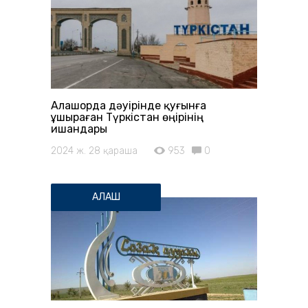
Алашорда дәуірінде қуғынға
ұшыраған Түркістан өңірінің
ишандары
2024 ж. 28 қараша
953
0
АЛАШ