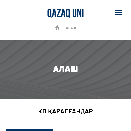
АЛАШ
АЛАШ
КӨП ҚАРАЛҒАНДАР