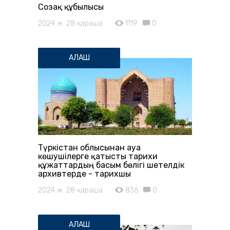
Созақ құбылысы
2024 ж. 28 қараша
1119
0
АЛАШ
Түркістан облысынан ауа
көшушілерге қатысты тарихи
құжаттардың басым бөлігі шетелдік
архивтерде - тарихшы
2024 ж. 28 қараша
836
0
АЛАШ