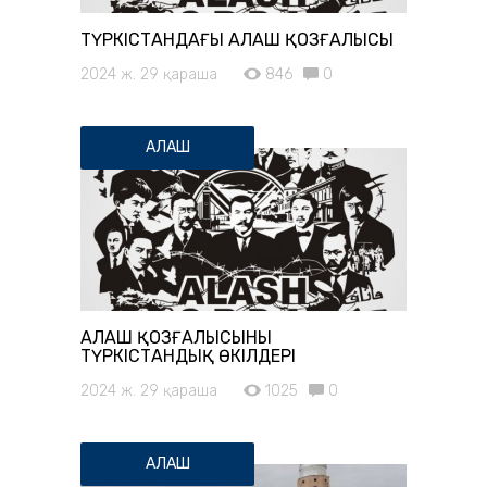
ТҮРКІСТАНДАҒЫ АЛАШ ҚОЗҒАЛЫСЫ
2024 ж. 29 қараша
846
0
АЛАШ
АЛАШ ҚОЗҒАЛЫСЫНЫҢ
ТҮРКІСТАНДЫҚ ӨКІЛДЕРІ
2024 ж. 29 қараша
1025
0
АЛАШ