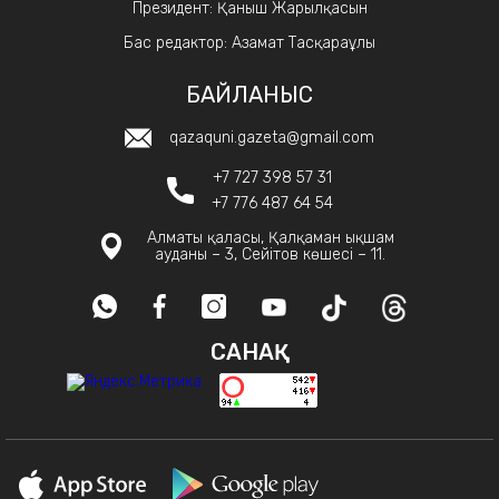
Президент: Қаныш Жарылқасын
Бас редактор: Азамат Тасқараұлы
БАЙЛАНЫС
qazaquni.gazeta@gmail.com
+7 727 398 57 31
+7 776 487 64 54
Алматы қаласы, Қалқаман ықшам
ауданы – 3, Сейітов көшесі – 11.
САНАҚ