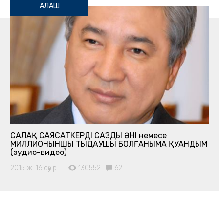
АЛАШ
САҢЛАҚ САЯСАТКЕРДІҢ САЗДЫ ӘНІ немесе
МИЛЛИОНЫНШЫ ТЫҢДАУШЫ БОЛҒАНЫМА ҚУАНДЫМ
(аудио-видео)
2015 ж. 16 сәуір
130552
62