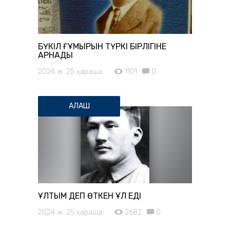
БҮКІЛ ҒҰМЫРЫН ТҮРКІ БІРЛІГІНЕ
АРНАДЫ
2024 ж. 25 қараша
1101
0
АЛАШ
ҰЛТЫМ ДЕП ӨТКЕН ҰЛ ЕДІ
2024 ж. 25 қараша
2682
0