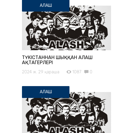
АЛАШ
ТҮКІСТАННАН ШЫҚҚАН АЛАШ
АҚТАҢГЕРЛЕРІ
2024 ж. 29 қараша
1087
0
АЛАШ