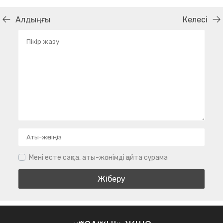
Алдыңғы
Келесі
Мені есте сақта, аты-жөнімді қайта сұрама