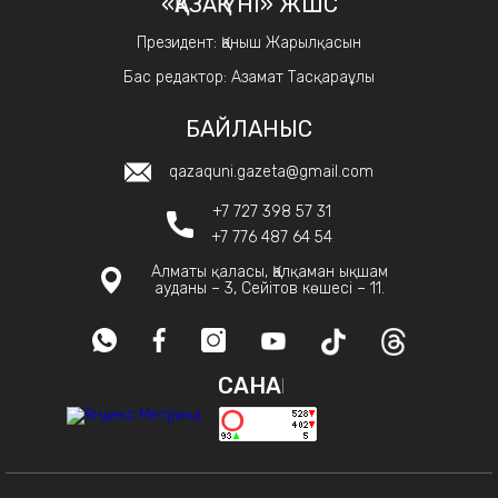
«ҚАЗАҚ ҮНІ» ЖШС
Президент: Қаныш Жарылқасын
Бас редактор: Азамат Тасқараұлы
БАЙЛАНЫС
qazaquni.gazeta@gmail.com
+7 727 398 57 31
+7 776 487 64 54
Алматы қаласы, Қалқаман ықшам
ауданы – 3, Сейітов көшесі – 11.
САНАҚ