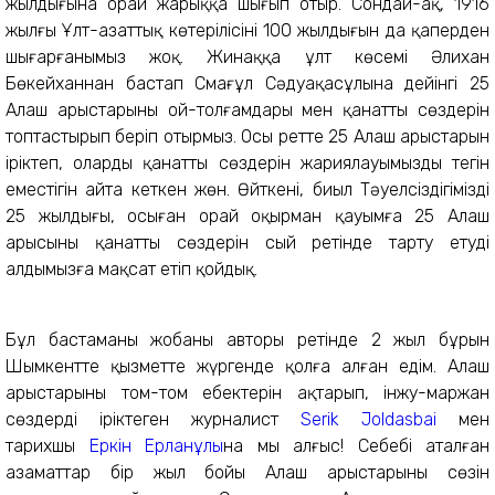
жылдығына орай жарыққа шығып отыр. Сондай-ақ, 1916
жылғы Ұлт-азаттық көтерілісінің 100 жылдығын да қаперден
шығарғанымыз жоқ. Жинаққа ұлт көсемі Әлихан
Бөкейханнан бастап Смағұл Сәдуақасұлына дейінгі 25
Алаш арыстарының ой-толғамдары мен қанатты сөздерін
топтастырып беріп отырмыз. Осы ретте 25 Алаш арыстарын
іріктеп, олардың қанатты сөздерін жариялауымыздың тегін
еместігін айта кеткен жөн. Өйткені, биыл Тәуелсіздігіміздің
25 жылдығы, осыған орай оқырман қауымға 25 Алаш
арысының қанатты сөздерін сый ретінде тарту етуді
алдымызға мақсат етіп қойдық.
Бұл бастаманы жобаның авторы ретінде 2 жыл бұрын
Шымкентте қызметте жүргенде қолға алған едім. Алаш
арыстарының том-том еңбектерін ақтарып, інжу-маржан
сөздерді іріктеген журналист
Serik Joldasbai
мен
тарихшы
Еркін Ерланұлы
на мың алғыс! Себебі аталған
азаматтар бір жыл бойы Алаш арыстарының сөзін