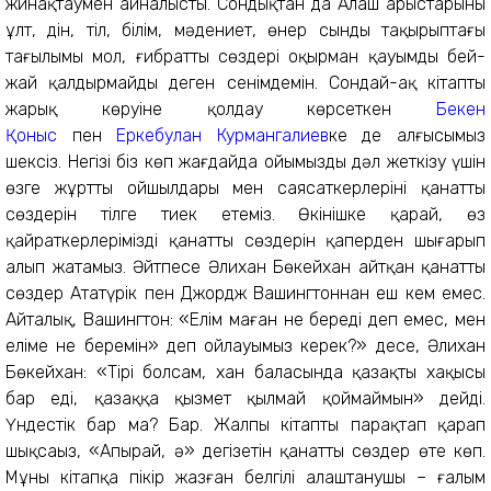
жинақтаумен айналысты. Сондықтан да Алаш арыстарының
ұлт, дін, тіл, білім, мәдениет, өнер сынды тақырыптағы
тағылымы мол, ғибратты сөздері оқырман қауымды бей-
жай қалдырмайды деген сенімдемін. Сондай-ақ кітаптың
жарық көруіне қолдау көрсеткен
Бекен
Қоныс
пен
Еркебулан Курмангалиев
ке де алғысымыз
шексіз. Негізі біз көп жағдайда ойымызды дәл жеткізу үшін
өзге жұрттың ойшылдары мен саясаткерлерінің қанатты
сөздерін тілге тиек етеміз. Өкінішке қарай, өз
қайраткерлеріміздің қанатты сөздерін қаперден шығарып
алып жатамыз. Әйтпесе Әлихан Бөкейхан айтқан қанатты
сөздер Ататүрік пен Джордж Вашингтоннан еш кем емес.
Айталық, Вашингтон: «Елім маған не береді деп емес, мен
еліме не беремін» деп ойлауымыз керек?» десе, Әлихан
Бөкейхан: «Тірі болсам, хан баласында қазақтың хақысы
бар еді, қазаққа қызмет қылмай қоймаймын» дейді.
Үндестік бар ма? Бар. Жалпы кітапты парақтап қарап
шықсаңыз, «Апырай, ә» дегізетін қанатты сөздер өте көп.
Мұны кітапқа пікір жазған белгілі алаштанушы – ғалым