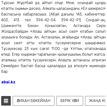
Тұрсын Жұртбай да айтып отыр. Міне, осындай құнды
кітапты оқимын десеңіз, Алматы қаласындағы «Ел шежіресі»
баспасына хабарласыңыз. (Абай даңғылы 143, кабинеттер:
403, 413. тел; 394-42-04, 394-42-91) Сондай-ақ,
Шымкентте Бекен Қонысовтан, Астанада Серік
Жолдасбайдан «Алаш айтқан асыл сөз» кітабын сатып
алуыңызға болады. Ал, Астаналық ағайынды «Алаш айтқан
асыл сөз» атты кітаптың тұсаукесеріне шақырамыз.
Тұсаукесер 23 күні сағат 11:00 –де Ұлттық кітапханада
өтеді. Егер оқырман тарапынан қызығушылық болып жатса,
аталмыш кітаптың тұсаукесерін Алаштың астанасы атанған
Семейден бастап басқа қалаларда да өткізуге мүмкіндік
бар.
abai.kz
ӘЛИХАН БӨКЕЙХАН
БЕРІК УӘЛИ
ЖАҢА КІ