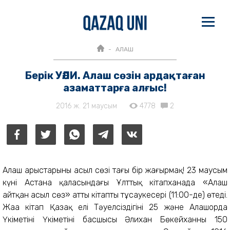
АЛАШ
Берік УӘЛИ. Алаш сөзін ардақтаған
азаматтарға алғыс!
2016 ж. 21 маусым
4778
2
Алаш арыстарының асыл сөзі тағы бір жаңғырмақ! 23 маусым
күні Астана қаласындағы Ұлттық кітапханада «Алаш
айтқан асыл сөз» атты кітаптың тұсаукесері (11:00-де) өтеді.
Жаңа кітап Қазақ елі Тәуелсіздігінің 25 және Алашорда
Үкіметінің Үкіметінің басшысы Әлихан Бөкейханның 150