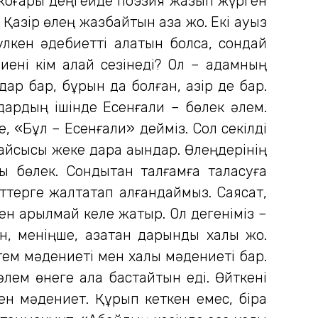
е жоғары деңгейде поэзия жазып жүрген
. Қазір өлең жазбайтын қазақ жоқ. Екі ауыз
үлкен әдебиетті алатын болсақ, сондай
иені кім қалай сезінеді? Ол – адамның
дар бар, бұрын да болған, қазір де бар.
ндардың ішінде Есенғали – бөлек әлем.
е, «Бұл – Есенғали» дейміз. Сол секілді
қайсысы жеке дара ақындар. Өлеңдерінің
ы бөлек. Сондықтан талғамға таласуға
ттерге жалтақтап қалғандаймыз. Саясат,
стен арылмай келе жатыр. Ол дегеніміз –
, меніңше, қазақтан дарынды халық жоқ.
стем мәдениеті мен халық мәдениеті бар.
 әлем өнеге ала бастайтын еді. Өйткені
ен мәдениет. Құрып кеткен емес, бірақ