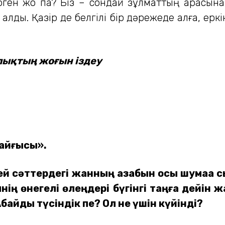
ген жоқ па? Біз – сондай зұлматтың арасынан 
алдық. Қазір де белгілі бір дәрежеде алға, ерк
ықтың жоғын іздеу
қайғысы».
кей сәттердегі жанның азабын осы шумаққ
нің өнегелі өлеңдері бүгінгі таңға дейін ж
байды түсіндік пе? Ол не үшін күйінді?