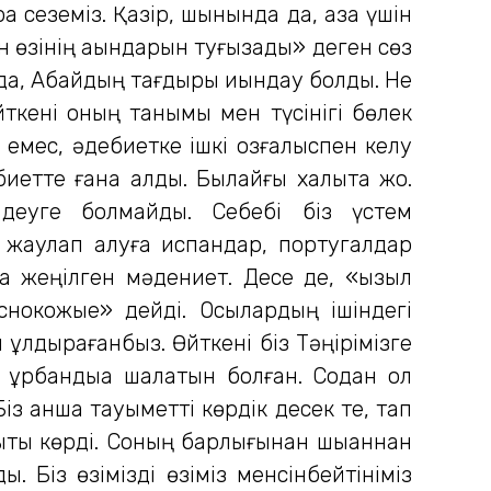
қ сеземіз. Қазір, шынында да, қазақ үшін
ін өзінің ақындарын туғызады» деген сөз
да, Абайдың тағдыры қиындау болды. Не
йткені оның танымы мен түсінігі бөлек
 емес, әдебиетке ішкі қозғалыспен келу
иетте ғана қалды. Былайғы халықта жоқ.
ы деуге болмайды. Себебі біз үстем
ы жаулап алуға испандар, португалдар
да жеңілген мәдениет. Десе де, «қызыл
снокожые» дейді. Осылардың ішіндегі
құлдырағанбыз. Өйткені біз Тәңірімізге
 құрбандыққа шалатын болған. Содан ол
з қанша тауқыметті көрдік десек те, тап
ықты көрді. Соның барлығынан шыққаннан
қ. Біз өзімізді өзіміз менсінбейтініміз