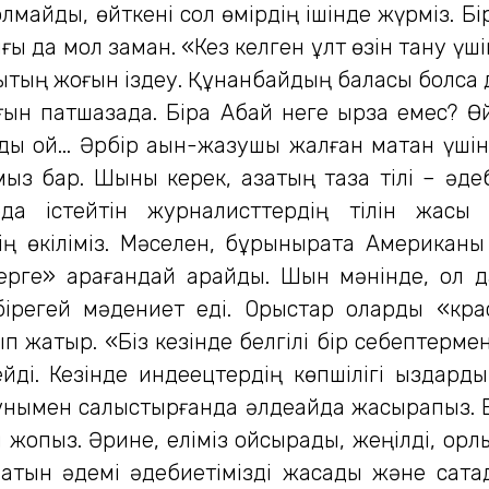
олмайды, өйткені сол өмірдің ішінде жүрміз. Біра
ығы да мол заман. «Кез келген ұлт өзін тану үш
ықтың жоғын іздеу. Құнанбайдың баласы болса 
ғын патшазада. Бірақ Абай неге ырза емес? Ө
қ қой... Әрбір ақын-жазушы жалған мақтан үшін
з бар. Шыны керек, қазақтың таза тілі – әдеб
рда істейтін журналисттердің тілін жақс
ің өкіліміз. Мәселен, бұрынырақта Американ
лерге» қарағандай қарайды. Шын мәнінде, ол 
ірегей мәдениет еді. Орыстар оларды «кра
 жатыр. «Біз кезінде белгілі бір себептермен 
ейді. Кезінде индеецтердің көпшілігі қыздарды
ұнымен салыстырғанда әлдеқайда жақсырақпыз. Бі
 жоқпыз. Әрине, еліміз ойсырады, жеңілді, қорл
атын әдемі әдебиетімізді жасадық және сақтады