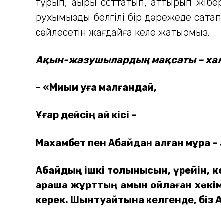
тұрып, ақыры соттатып, аттырып жібер
рухымызды белгілі бір дәрежеде сақтап қ
сөйлесетін жағдайға келе жатырмыз.
Ақын-жазушылардың мақсаты – хал
– «Миым уға малғандай,
Ұғар дейсің қай кісі –
Махамбет пен Абайдан қалған мұра – 
Абайдың ішкі толқынысын, үрейін, 
қараша жұрттың қамын ойлаған хәкім
керек. Шынтуайтына келгенде, біз А