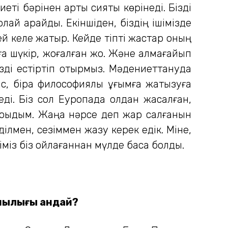
ті бәрінен артық сияқты көрінеді. Бізді
олай қарайды. Екіншіден, біздің ішімізде
ей келе жатыр. Кейде тіпті жастар оның
ға шүкір, жоғалған жоқ. Және алмағайып
ізді естіртіп отырмыз. Мәдениеттануда
, бірақ философиялық ұғымға жатқызуға
еді. Біз сол Еуропада қолдан жасалған,
оқыдым. Жаңа нәрсе деп жар салғанын
н ділмен, сезіммен жазу керек едік. Міне,
міз біз ойлағаннан мүлде басқа болды.
ашылығы қандай?