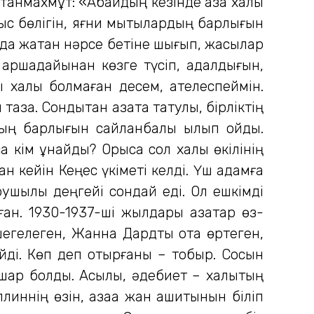
анмахмұт: «Абайдың кезінде қазақ халқы
рыс бөлігін, яғни мықтылардың барлығын
нда жатқан нәрсе бетіне шығып, жақсылар
 қаршадайынан көзге түсіп, адалдығын,
қ халық болмаған десем, қателеспеймін.
аза. Сондықтан қазақта татулық, бірліктің
ың барлығын сайланбалы қылып қойды.
 кім ұнайды? Орысқа сол халық өкілінің
н кейін Кеңес үкіметі келді. Үш адамға
ушылық деңгейі сондай еді. Ол ешкімді
ған. 1930-1937-ші жылдары қазақтар өз-
шегелеген, Жанна Дардты отқа өртеген,
ейді. Көп деп отырғаны – тобыр. Сосын
душар болды. Асылы, әдебиет – халықтың
иннің өзін, қазаққа жан ашитынын біліп