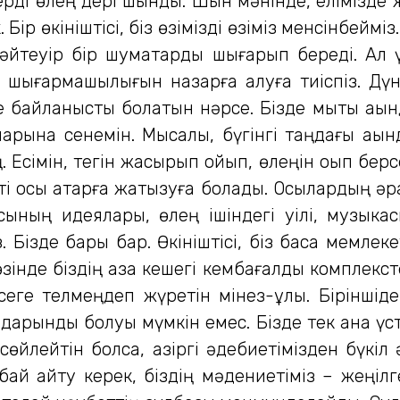
ерді өлең дері шындық. Шын мәнінде, елімізд
Бір өкініштісі, біз өзімізді өзіміз менсінбейміз
әйтеуір бір шумақтарды шығарып береді. Ал 
ң шығармашылығын назарға алуға тиіспіз. Дүн
іне байланысты болатын нәрсе. Бізде мықты ақын
ларына сенемін. Мысалы, бүгінгі таңдағы ақы
 Есімін, тегін жасырып қойып, өлеңін оқып берс
кті осы қатарға жатқызуға болады. Осылардың әр
ының идеялары, өлең ішіндегі уілі, музыкас
 Бізде бары бар. Өкініштісі, біз басқа мемлеке
өзінде біздің қазақ кешегі кембағалдық комплек
еге телмеңдеп жүретін мінез-құлық. Біріншіден
н дарынды болуы мүмкін емес. Бізде тек қана ү
 сөйлейтін болса, қазіргі әдебиетімізден бүкіл
й айту керек, біздің мәдениетіміз – жеңілг