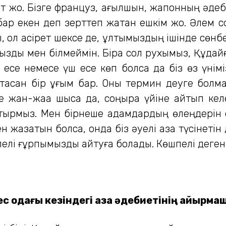
ет жоқ. Бізге француз, ағылшын, жапонның әдебие
 бар екен деп зерттеп жатқан ешкім жоқ. Әлем с
ы, ол қасірет шексе де, ұлтымыздың ішінде сөнб
мызды мен білмеймін. Бірақ сол рухымыз, Құдай
кі есе немесе үш есе көп болса да біз өз үнім
тасқан бір ұғым бар. Оны термин деуге болмас
 жан-жаққа шықса да, соңыра үйіне қайтып кел
тырмыз. Мен бірнеше адамдардың өлеңдерін 
н жазатын болсақ, онда біз әуелі қазақ түсінеті
елі ғұрпымызды айтуға болады. Көшпелі дегені
ңес одағы кезіндегі қазақ әдебиетінің айырм