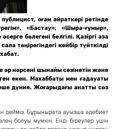
 публицист, қоғам қайраткері ретінде
егім», «Бастау», «Шырақ-ғұмыр»,
ерге бөлегені белгілі. Қазіргі қазақ
сала төңірегіндегі кейбір түйткілді
хабат.
е әр нәрсені шынайы сезінетін және
 деген екен. Махаббаты мен ғадауаты
згеше дүние. Жоғарыдағы қанатты сөз
қын дейміз. Бұрынырақта ауызша әдебиет
 өлең болуы мүмкін. Енді біреулер үшін