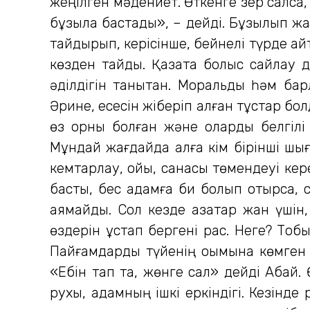
жеңілген мәдениет. Өткенге зер салсақ
бұзыла бастады», – дейді. Бұзылып жат
тайдырып, керісінше, бейнелі түрде айт
көзден тайды. Қазақта болыс сайлау д
әділдігін танытқан. Моральдық һәм бар
Әрине, есесін жіберіп алған тұстар болды
өз орны болған және оларды белгілі
Мұндай жағдайда алға кім бірінші шыға
кемтарлау, ойы, санасы төмендеуі кере
бастық, бес адамға би болып отырса, 
аямайды. Сол кезде қазақтар жан үшін,
өздерін ұстап бергені рас. Неге? Тоб
Пайғамдарды түйенің қоқымына көмген 
«Ебін тап та, жөнге сал» дейді Абай. 
рухы, адамның ішкі еркіндігі. Кезінде