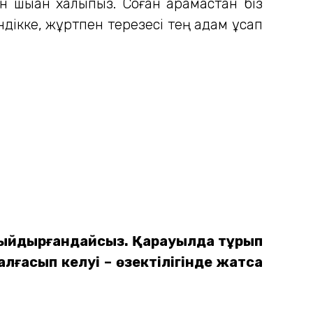
шыққан халықпыз. Соған қарамастан біз
індікке, жұртпен терезесі тең адам құсап
а сыйдырғандайсыз. Қарауылда тұрып
алғасып келуі – өзектілігінде жатса