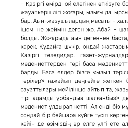
– Қазіргі өмірді ой елегінен өткізуге б
жауапкершілігі жоғары, қызығы да, қырс
бар. Ақын-жазушылардың мақсаты – хал
ішем, не жеймін деген жоқ. Абай – ша
болды. Жоғарыда ақын дегеннен бастады
керек. Құдайға шүкір, ондай жастарымы
Қазіргі теледидар, газет-журналда
мәдениеттерден гөрі басқа мәдениетт
барды. Басқа елдер бізге «қызыл тері
терілер» ғажайып деңгейге жеткен б
сауаттылары мейілінше айтып та, жазып
тірі адамды құрбандыққа шалғанбыз» д
мәдениет құлдырап кетті. Ал енді біз м
сондай бір бейшара күйге түсіп көрген
кейін де өзіміздің әр елге үлгі ете ал