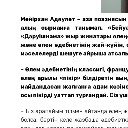
Мейірхан Ақдәулет – қазақ поэзиясын
қалың оқырманға танымал. «Бейу
«Дәруішнама» жыр жинақтары өлеңсүйе
және әлем әдебиетінің жай-күйін, о
мәселелерді шешуге айрықша атсалы
– Әлем әдебиетінің классигі, фран
өлең арқылы «пікір» білдіретін ақы
майдандасқан жалғанға адам көзімен
осы пікірді қуаттап тұрғандай. Сіз үш
– Біз қарапайым тілмен айтқанда өлең 
болса, бертін келе жазбаша әдебиетке 