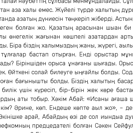
, талай нәубеттің сұлбасы менмұндалайды. Сұлт
қан қазақ халқы емес. Жүйелі түрде халықтың дұ
қанда қазақтың дүниесін төңкеріп жіберді. Асты
еген болған жоқ. Қазақтың арасынан шыққан би
лық өнегелік жағынан көшпелі қазақтардан арты
. Бірақ біздің халқымыздың жаны, жүрегі, ақылы т
 тұлғалар бастап отырған. Енді орыстар мұн
ды? Біріншіден орысқа ұнағаны шығады. Орысқа
к. Өйткені солай билеуге ыңғайлы болды. Сода
соған бағынышты болды. Біздің халықтың басқар
 билік үшін күресіп, бір-бірін жек көре баста
ырдың аты тобыр. Хәкім Абай: «Исаны ағашқа 
кім? Әрине, көп. Ендеше көпте ақыл жоқ», – д
Өкінішке қарай, Абайдың өзі де сол қиындыққа 
 рефкомның предцедателі болған Сәкен Сейфулл