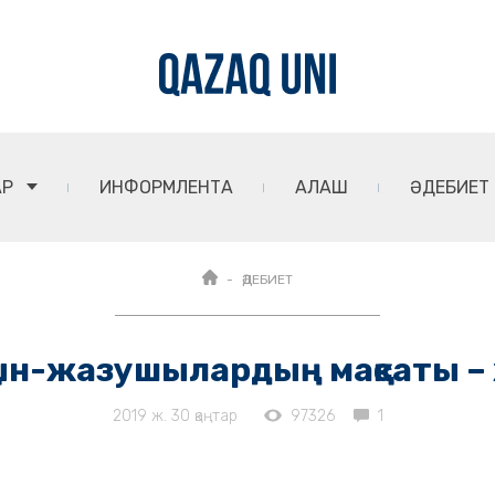
АР
ИНФОРМЛЕНТА
АЛАШ
ӘДЕБИЕТ
ӘДЕБИЕТ
қын-жазушылардың мақсаты –
2019 ж. 30 қаңтар
97326
1