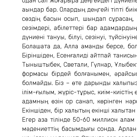
одан сәл жоғарырақ деңгейдегі дүниел
ақындар бар. Олардың деңгейі тіпті биік. 
сөздің басын қосып, шындап сұрасаң, 
сезімдері, қабілеттері бар адамдарды
дүниені тануы, білуі, сезінуі, түйсіну
Болашақта да, Алла амандық берсе, бо
Біріншіден, Есенғалиді айтпай танисың.
Тыныштықбек, Светқали, Гүлнар, Ұлықбе
формасы бірдей болғанымен, әрқайсыс
болмайды. Біз – өте дарынды халықпыз.
ілім-ғылым, жүріс-тұрыс, киім-киістің 
адамның өзін қор санап, көрінген нәрс
Екіншіден, бір халықтың екінші халықта
Егер қазақ тілінде 50-60 миллион алам
мәдениеттің басымдығы сонда. Арланба