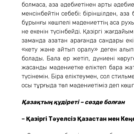
болмаса, қазақ әдебиетінен артық әдеби
менсінбейтін себебі: біріншілден, қазақ
бұрынғы көшпелі мәдениеттің асқақ рух
не екенін түсінбейді. Қазіргі жағдайы
заманда қазақтан қарағанда сандары е
«кету және қайтып оралу» деген қалып
болады. Бала ер жетіп, дүниені көруге
жасанды мәдениетке еліктеп бара жа
түсінемін. Бірақ еліктеумен, сол стильме
осы тұрғыда төл мәдениетіміз деп көшп
Қазақтың құдіреті – сөзде болған
– Қазіргі Тәуелсіз Қазақстан мен Ке