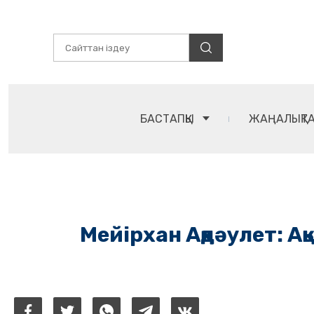
БАСТАПҚЫ
ЖАҢАЛЫҚТ
Мейірхан Ақдәулет: А