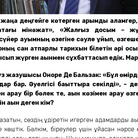
 жаңа деңгейге көтерген қарымды қаламгер,
ақтағы мінәжат», «Жалғыз досым – жүр
р қауымның өзегіне сәуле құйып, өзгеше әс
ның сан қатпарлы тарихын білетін әрі осы 
сып жүрген ақынмен сұхбаттасып едік. Мар
цуз жазушысы Оноре Де Бальзак: «Бұл өмірд
ндар бар. Әуелгісі бақыттырақ секілді», –
 қарау бір бөлек те, ақын көзімен қарау ө
ін ақын деген кім?
жазатын, сөздің құдіретін игерген адамдарды а
көштік. Бәлкім, біреулер үшін ұйқасқан нәрсе