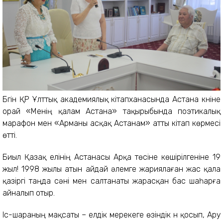
Бүгін ҚР Ұлттық академиялық кітапханасында Астана күніне
орай «Менің қалам Астана» тақырыбында поэтикалық
марафон мен «Арманы асқақ Астанам» атты кітап көрмесі
өтті.
Биыл Қазақ елінің Астанасы Арқа төсіне көшірілгеніне 19
жыл! 1998 жылы атын айдай әлемге жариялаған жас қала
қазіргі таңда сәні мен салтанаты жарасқан бас шаһарға
айналып отыр.
Іс-шараның мақсаты – елдік мерекеге өзіндік үн қосып, Ару