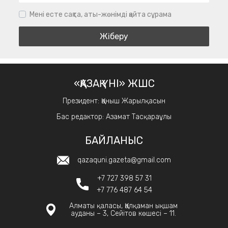
Мені есте сақта, аты-жөнімді қайта сұрама
«ҚАЗАҚ ҮНІ» ЖШС
Президент: Қаныш Жарылқасын
Бас редактор: Азамат Тасқараұлы
БАЙЛАНЫС
qazaquni.gazeta@gmail.com
+7 727 398 57 31
+7 776 487 64 54
Алматы қаласы, Қалқаман ықшам
ауданы – 3, Сейітов көшесі – 11.