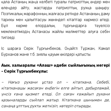
қала Астаның жаңа келбеті туралы патриоттық әндер мен
өлеңдер айту, жастарды патриоттық рухқа шақыру.
Поэтикалық марафонның жалғасы ретінде Астананың даму
тарихы мен қалыптасуы жөніндегі кітаптар көрмесі өтеді.
Бұл көрме елордалық тұрғындарға тәуелсіз
мемлекетіміздің Астанасы жайлы мәліметтер алуға себін
тигізеді.
Іс шараға Серік Тұрғынбеков, Оңайгүл Тұржан, Камал
Бурханов және т.б. зиялы қауым өкілдері қатысты.
Ақын, халықаралық «Алаш» әдеби сыйлығының иегері
- Серік Тұрғынбекұлы:
– Нағыз рухани ұстаз ол – кітапхана. Себебі,
кітапханашы жасаған еңбегін елге айтып, дабырламай,
үнсіз ғана қызмет етеді. Ол саған ғажайып рухани
қазыналарды сыйлап жатыр. Кітапхана шынымен де,
санаңа ұлттық рухты жеткізіп, көтеріп отырады.