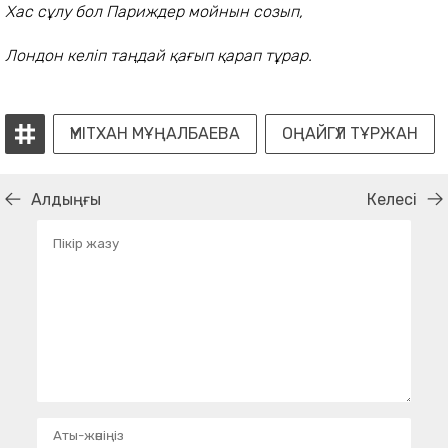
Хас сұлу бол Париждер мойнын созып,
Лондон келіп таңдай қағып қарап тұрар.
ҮМІТХАН МҰҢАЛБАЕВА
ОҢАЙГҮЛ ТҰРЖАН
Алдыңғы
Келесі