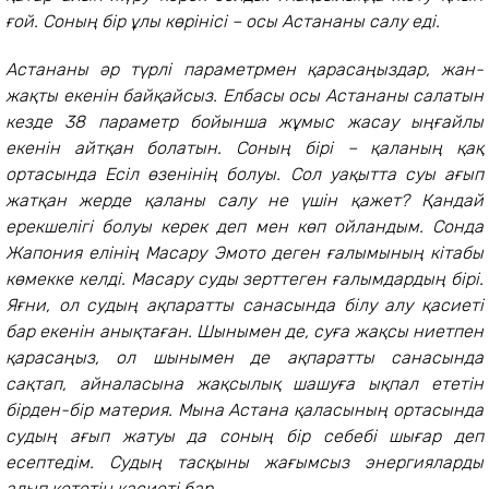
ғой. Соның бір ұлы көрінісі – осы Астананы салу еді.
Астананы әр түрлі параметрмен қарасаңыздар, жан-
жақты екенін байқайсыз. Елбасы осы Астананы салатын
кезде 38 параметр бойынша жұмыс жасау ыңғайлы
екенін айтқан болатын. Соның бірі – қаланың қақ
ортасында Есіл өзенінің болуы. Сол уақытта суы ағып
жатқан жерде қаланы салу не үшін қажет? Қандай
ерекшелігі болуы керек деп мен көп ойландым. Сонда
Жапония елінің Масару Эмото деген ғалымының кітабы
көмекке келді. Масару суды зерттеген ғалымдардың бірі.
Яғни, ол судың ақпаратты санасында білу алу қасиеті
бар екенін анықтаған. Шынымен де, суға жақсы ниетпен
қарасаңыз, ол шынымен де ақпаратты санасында
сақтап, айналасына жақсылық шашуға ықпал ететін
бірден-бір материя. Мына Астана қаласының ортасында
судың ағып жатуы да соның бір себебі шығар деп
есептедім. Судың тасқыны жағымсыз энергияларды
алып кететін қасиеті бар.