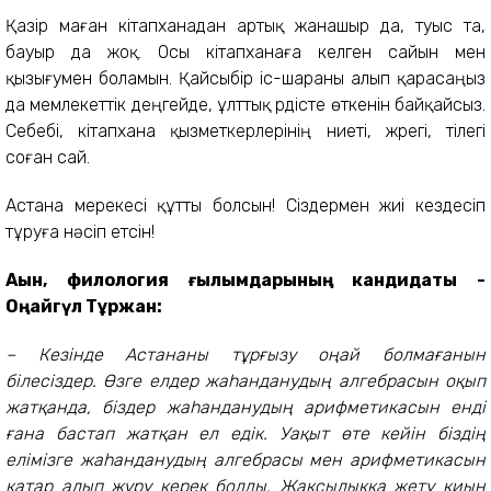
Қазір маған кітапханадан артық жанашыр да, туыс та,
бауыр да жоқ. Осы кітапханаға келген сайын мен
қызығумен боламын. Қайсыбір іс-шараны алып қарасаңыз
да мемлекеттік деңгейде, ұлттық үрдісте өткенін байқайсыз.
Себебі, кітапхана қызметкерлерінің ниеті, жүрегі, тілегі
соған сай.
Астана мерекесі құтты болсын! Сіздермен жиі кездесіп
тұруға нәсіп етсін!
Ақын, филология ғылымдарының кандидаты -
Оңайгүл Тұржан:
– Кезінде Астананы тұрғызу оңай болмағанын
білесіздер. Өзге елдер жаһанданудың алгебрасын оқып
жатқанда, біздер жаһанданудың арифметикасын енді
ғана бастап жатқан ел едік. Уақыт өте кейін біздің
елімізге жаһанданудың алгебрасы мен арифметикасын
қатар алып жүру керек болды. Жақсылыққа жету қиын