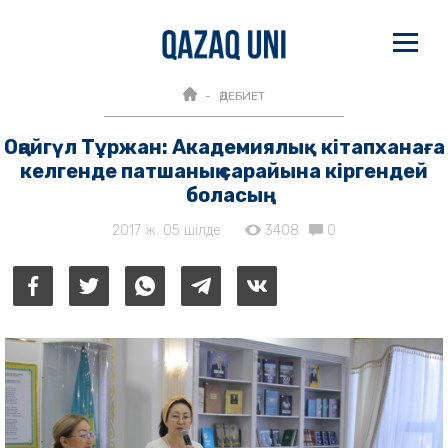
ӘДЕБИЕТ
Оңайгүл Тұржан: Академиялық кітапханаға
келгенде патшаның сарайына кіргендей
боласың
2017 ж. 05 шілде
3408
0