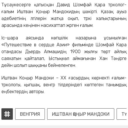
Тұсаукесерге қатысқан Давид Шомфай Қара түрколог-
ғалым Иштван Қоңыр Мандокидың шәкірті. Қазақ ауыз
әдебиетінің үлгілерін жатқа оқып, түркі халықтарының
арасында кеңінен насихаттап жүрген ғалым.
Іс-шара аясында көпшілік назарына ұсынылған
«Путешествие в сердце Азии» фильмінде Шомфай Кара
отандасы Дьердь Алмашидің 1900 жылғы төрт айлық
саяхатын қайталап, Ыстықкөл аймағынан Хан Тәңірге
дейін шолып шыққаны бейнеленген.
Иштван Коңыр Мандоки – ХХ ғасырдың көрнекті ғалым-
түркологы, қыпшақ, венгр тілдеріндегі көптеген танымдық
еңбектердің авторы.
ВЕНГРИЯ
ИШТВАН ҚОҢЫР МАНДОКИ
ТҮ