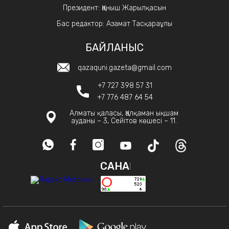
Президент: Қаныш Жарылқасын
Бас редактор: Азамат Тасқараұлы
БАЙЛАНЫС
qazaquni.gazeta@gmail.com
+7 727 398 57 31
+7 776 487 64 54
Алматы қаласы, Қалқаман ықшам
ауданы – 3, Сейітов көшесі – 11.
САНАҚ