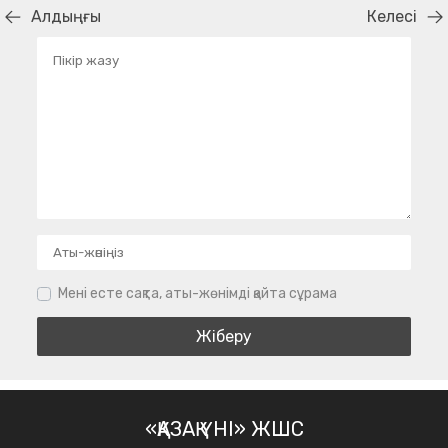
Алдыңғы
Келесі
Мені есте сақта, аты-жөнімді қайта сұрама
«ҚАЗАҚ ҮНІ» ЖШС