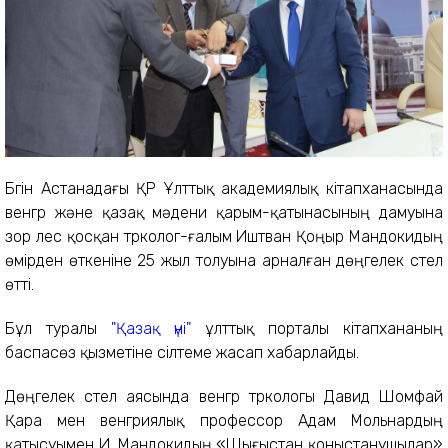
Бүгін Астанадағы ҚР Ұлттық академиялық кітапханасында
венгр және қазақ мәдени қарым-қатынасының дамуына
зор үлес қосқан түрколог-ғалым Иштван Қоңыр Мандокидың
өмірден өткеніне 25 жыл толуына арналған дөңгелек үстел
өтті.
Бұл туралы
"Қазақ үні"
ұлттық порталы кітапхананың
баспасөз қызметіне сілтеме жасап хабарлайды.
Дөңгелек үстел аясында венгр түркологы Давид Шомфай
Қара мен венгриялық профессор Адам Мольнардың
қатысуымен И. Мандокидың «Шығыстан қоныстанушылар»