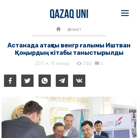
ӘДЕБИЕТ
Астанада атақты венгр ғалымы Иштван
Қоңырдың кітабы таныстырылды
2017 ж. 15 мамыр
3155
0