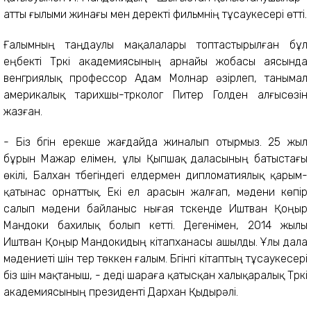
атты ғылыми жинағы мен деректі фильмнің тұсаукесері өтті.
Ғалымның таңдаулы мақалалары топтастырылған бұл
еңбекті Түркі академиясының арнайы жобасы аясында
венгриялық профессор Адам Молнар әзірлеп, танымал
америкалық тарихшы-түрколог Питер Голден алғысөзін
жазған.
- Біз бүгін ерекше жағдайда жиналып отырмыз. 25 жыл
бұрын Мажар елімен, ұлы Қыпшақ даласының батыстағы
өкілі, Балхан түбегіндегі елдермен дипломатиялық қарым-
қатынас орнаттық. Екі ел арасын жалғап, мәдени көпір
салып мәдени байланыс нығая түскенде Иштван Қоңыр
Мандоки бахилық болып кетті. Дегенімен, 2014 жылы
Иштван Қоңыр Мандокидың кітапханасы ашылды. Ұлы дала
мәдениеті үшін тер төккен ғалым. Бүгінгі кітаптың тұсаукесері
біз үшін мақтаныш, - деді шараға қатысқан халықаралық Түркі
академиясының президенті Дархан Қыдырәлі.