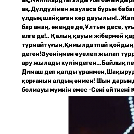
ақ.
Дүлдүлімен жауласа бұрын баба
ұлдың шайқаған көр дауылын!..
Жап
бар анаң, әкеңде де,
Ұлтым десе, ұғ
елге де!..
Қалың қауым жібермей қа
тұрмайтұғын,
Қимылдатпай қойдың ғ
деген!
Әуеніңмен әуелеп жылап тұр
ару жылады күлімдеген...
Байлық пе
Димаш деп қалды ұранмен,
Шақыруд
қорғанын алдың әнмен!
Шын дарынд
болмауы мүмкін емес -
Сені өйткені 