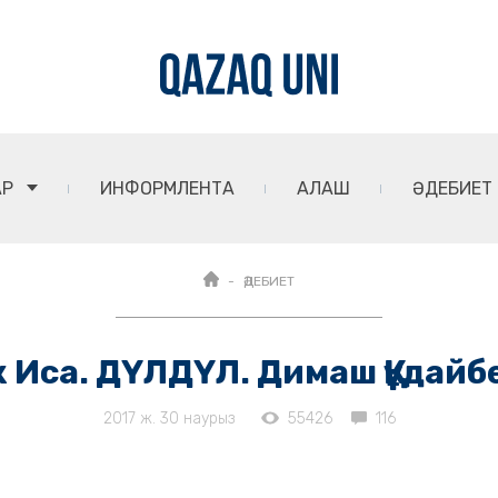
АР
ИНФОРМЛЕНТА
АЛАШ
ӘДЕБИЕТ
ӘДЕБИЕТ
к Иса. ДҮЛДҮЛ. Димаш Құдайб
2017 ж. 30 наурыз
55426
116