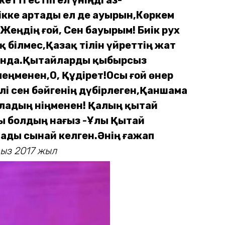
ікке артады ел де ауырын,
Көркем
 Жеңдің ғой, Сен бауырым!
Биік рух
қ білмес,
Қазақ тілін үйреттің жат
нда.
Қытайларды қыбырсыз
леңменен,
О, Құдірет!
Осы ғой өнер
лі сен бәйгенің дүбірлеген,
Қаншама
адың Үніңменен!
Қалың қытай
ы болдың нағыз -
Ұлы Қытай
ады сынай келген.
Әнің ғажап
ыз 2017 жыл