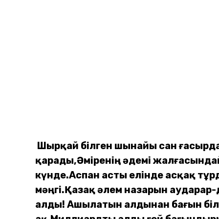
Шырқай білген шынайы сан ғасырд
қарады,
Әміренің әдемі жалғасында
күнде.
Аспан асты елінде асқақ тұр
мәңгі.
Қазақ әлем назарын аударар-
алды!
Ашылатын алдынан бағын біл
ақ,
Миллиардты алды ғой бағындыры