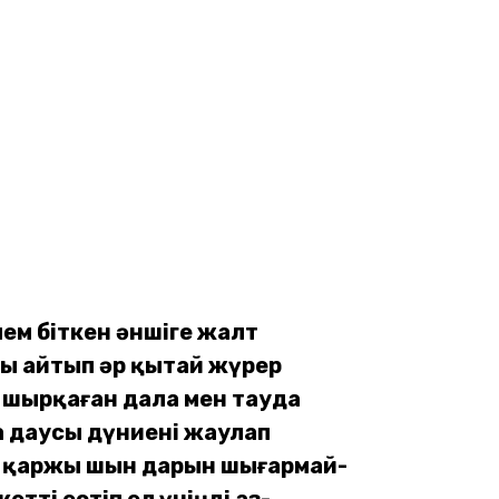
ем біткен әншіге жалт
ы айтып әр қытай жүрер
 шырқаған дала мен тауда
 даусы дүниені жаулап
 қаржы шын дарын шығармай-
 кетті естіп ел үніңді аз-