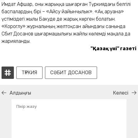
Имдат Афшар, оны жарыққа шығарған Түркиядағы белгілі
баспалардың бірі – «Айсу йайынчылык». «Ақ аруана»
үстіміздегі жылы Бакуде де жарық көрген болатын.
«Короглу» журналының желтоқсан айындағы санында
Сәбит Досанов шығармашылығы жайлы көлемді мақала да
жарияланды.
"Қазақ үні" газеті
ТҮРКИЯ
СӘБИТ ДОСАНОВ
Алдыңғы
Келесі