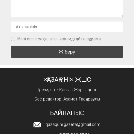
Мені есте сақта, аты-жөнімді қайта сұрама
«ҚАЗАҚ ҮНІ» ЖШС
Президент: Қаныш Жарылқасын
Бас редактор: Азамат Тасқараұлы
БАЙЛАНЫС
qazaquni.gazeta@gmail.com