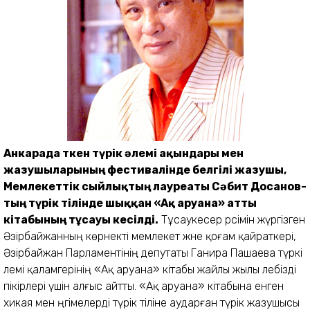
Анкарада өткен түрік әлемі ақындары мен
жазушыларының фести­валін­де белгілі жазушы,
Мемлекеттік сыйлықтың лауреаты Сәбит Досанов­
тың түрік тілінде шыққан «Ақ аруана» атты
кітабының тұсауы кесілді.
Тұсаукесер рәсімін жүргізген
Әзірбайжанның көрнекті мемлекет және қоғам қайраткері,
Әзірбайжан Парламентінің депутаты Ганира Пашаева түркі
әлемі қаламгерінің «Ақ аруана» кітабы жайлы жылы лебізді
пікірлері үшін алғыс айтты. «Ақ аруана» кітабына енген
хикая мен әңгімелерді түрік тіліне аударған түрік жазушысы